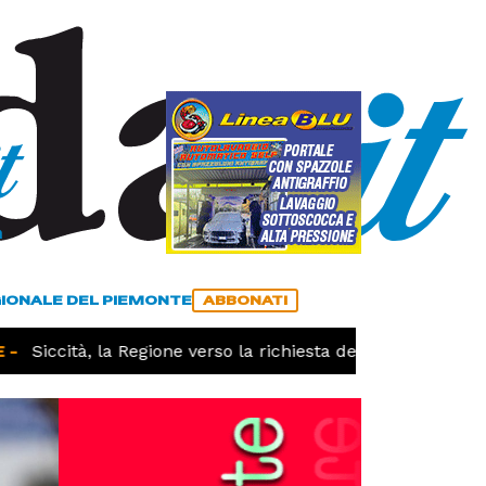
a
ACCEDI
ABBONATI
GIONALE DEL PIEMONTE
ABBONATI
Siccità, la Regione verso la richiesta dello stato di calam