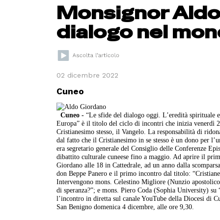
Monsignor Aldo 
dialogo nel mon
02 dicembre 2022
Cuneo
Cuneo
-
“Le sfide del dialogo oggi. L’eredità spiritual
Europa” è il titolo del ciclo di incontri che inizia venerdì
Cristianesimo stesso, il Vangelo. La responsabilità di rido
dal fatto che il Cristianesimo in se stesso è un dono per 
era segretario generale del Consiglio delle Conferenze Epis
dibattito culturale cuneese fino a maggio. Ad aprire il pri
Giordano alle 18 in Cattedrale, ad un anno dalla scomparsa.
don Beppe Panero e il primo incontro dal titolo: “Cristi
Intervengono mons. Celestino Migliore (Nunzio apostolico 
di speranza?”; e mons. Piero Coda (Sophia University) su “
l’incontro in diretta sul canale YouTube della Diocesi di 
San Benigno domenica 4 dicembre, alle ore 9,30.