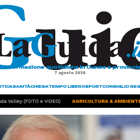
L'informazione quotidiana in Cuneo e provinci
7 agosto 2026
ITICA
SANITÀ
CHIESA
TEMPO LIBERO
SPORT
CONSIGLIO RE
a Volley (FOTO e VIDEO)
AGRICOLTURA & AMBIENTE -