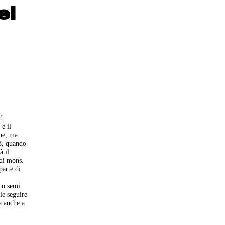
el
d
è il
ane, ma
03, quando
à il
 di mons.
parte di
 o semi
le seguire
a anche a