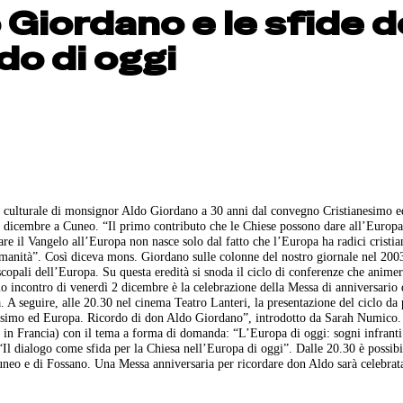
Giordano e le sfide d
do di oggi
e e culturale di monsignor Aldo Giordano a 30 anni dal convegno Cristianesimo e
 2 dicembre a Cuneo.
“Il primo contributo che le Chiese possono dare all’Europa 
nare il Vangelo all’Europa non nasce solo dal fatto che l’Europa ha radici cristi
l’umanità”. Così diceva mons. Giordano sulle colonne del nostro giornale nel 20
copali dell’Europa. Su questa eredità si snoda il ciclo di conferenze che animer
mo incontro di venerdì 2 dicembre è la celebrazione della Messa di anniversario
 A seguire, alle 20.30 nel cinema Teatro Lanteri, la presentazione del ciclo da 
anesimo ed Europa. Ricordo di don Aldo Giordano”, introdotto da Sarah Numico.
in Francia) con il tema a forma di domanda: “L’Europa di oggi: sogni infranti
Il dialogo come sfida per la Chiesa nell’Europa di oggi”. Dalle 20.30 è possibi
Cuneo e di Fossano. Una Messa anniversaria per ricordare don Aldo sarà celebrat