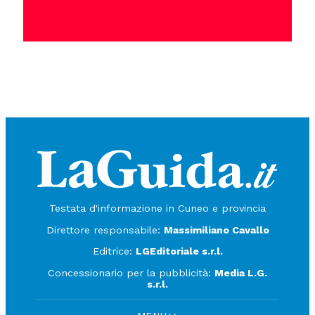
Testata d'informazione in Cuneo e provincia
Direttore responsabile:
Massimiliano Cavallo
Editrice:
LGEditoriale s.r.l.
Concessionario per la pubblicità:
Media L.G.
s.r.l.