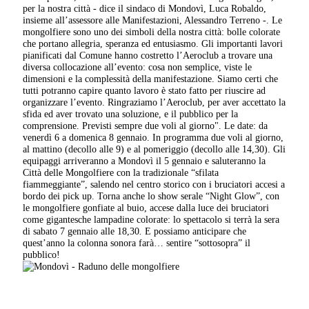
per la nostra città - dice il sindaco di Mondovì, Luca Robaldo,
insieme all’assessore alle Manifestazioni, Alessandro Terreno -. Le
mongolfiere sono uno dei simboli della nostra città: bolle colorate
che portano allegria, speranza ed entusiasmo. Gli importanti lavori
pianificati dal Comune hanno costretto l’Aeroclub a trovare una
diversa collocazione all’evento: cosa non semplice, viste le
dimensioni e la complessità della manifestazione. Siamo certi che
tutti potranno capire quanto lavoro è stato fatto per riuscire ad
organizzare l’evento. Ringraziamo l’Aeroclub, per aver accettato la
sfida ed aver trovato una soluzione, e il pubblico per la
comprensione. Previsti sempre due voli al giorno". Le date: da
venerdì 6 a domenica 8 gennaio. In programma due voli al giorno,
al mattino (decollo alle 9) e al pomeriggio (decollo alle 14,30). Gli
equipaggi arriveranno a Mondovì il 5 gennaio e saluteranno la
Città delle Mongolfiere con la tradizionale “sfilata
fiammeggiante”, salendo nel centro storico con i bruciatori accesi a
bordo dei pick up. Torna anche lo show serale “Night Glow”, con
le mongolfiere gonfiate al buio, accese dalla luce dei bruciatori
come gigantesche lampadine colorate: lo spettacolo si terrà la sera
di sabato 7 gennaio alle 18,30
.
E possiamo anticipare che
quest’anno la colonna sonora farà… sentire “sottosopra” il
pubblico!