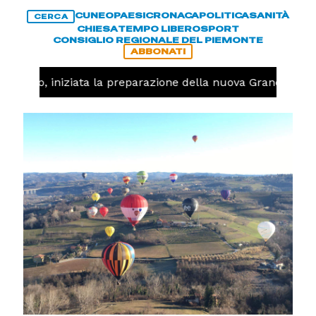
CUNEO
PAESI
CRONACA
POLITICA
SANITÀ
CERCA
CHIESA
TEMPO LIBERO
SPORT
CONSIGLIO REGIONALE DEL PIEMONTE
ABBONATI
llavolo, iniziata la preparazione della nuova Granda Voll