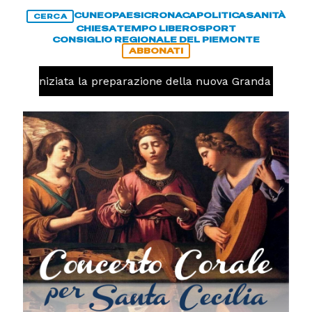
CUNEO
PAESI
CRONACA
POLITICA
SANITÀ
CERCA
CHIESA
TEMPO LIBERO
SPORT
CONSIGLIO REGIONALE DEL PIEMONTE
ABBONATI
avolo, iniziata la preparazione della nuova Granda Volley 