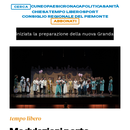
CUNEO
PAESI
CRONACA
POLITICA
SANITÀ
CERCA
CHIESA
TEMPO LIBERO
SPORT
CONSIGLIO REGIONALE DEL PIEMONTE
ABBONATI
avolo, iniziata la preparazione della nuova Granda Volley
tempo libero