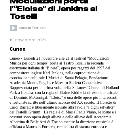
Modulazioni porta
l’“Eloise” di Jenkins al
Toselli
19 novembre 2022
Cuneo
Cuneo - Lunedì 21 novembre alle 21 il festival “Modulazioni.
Musica per ogni tempo” porta al Teatro Toselli la seconda
esecuzione italiana di “Eloise”, opera per ragazzi del 1997 del
compositore inglese Karl Jenkins, nella coproduzione di
associazione culturale I Musici di Santa Pelagia, Fondazione
Academia Montis Regalis e Maestro Società Cooperativa.
Rappresentata per la prima volta nella St James’ Church di Holland
Park a Londra, con la regia di Elaine Kidd e la direzione musicale
di Dominic McGonigal, “Eloise” è una delle opere più interessanti
e fortunate scritte nell’ultimo scorcio del XX secolo. Il libretto di
Carol Barratt è liberamente ispirato alla favola “I cigni selvatici”
dei Fratelli Grimm.
La regia è di Maria Paola Viano, le scene e i
costumi sono opera degli allievi e delle allieve dell’Accademia
Albertina di Belle Arti di Torino mentre la direzione musicale è
affidata a Maurizio Fornero, cembalista di statura europea e