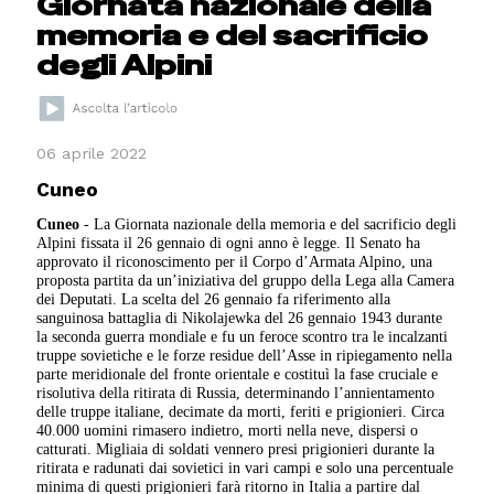
Giornata nazionale della
memoria e del sacrificio
degli Alpini
06 aprile 2022
Cuneo
Cuneo
- La Giornata nazionale della memoria e del sacrificio degli
Alpini fissata il 26 gennaio di ogni anno è legge. Il Senato ha
approvato il riconoscimento per il Corpo d’Armata Alpino, una
proposta partita da un’iniziativa del gruppo della Lega alla Camera
dei Deputati. La scelta del 26 gennaio fa riferimento alla
sanguinosa battaglia di Nikolajewka del 26 gennaio 1943 durante
la seconda guerra mondiale e fu un feroce scontro tra le incalzanti
truppe sovietiche e le forze residue dell’Asse in ripiegamento nella
parte meridionale del fronte orientale e costituì la fase cruciale e
risolutiva della ritirata di Russia, determinando l’annientamento
delle truppe italiane, decimate da morti, feriti e prigionieri. Circa
40.000 uomini rimasero indietro, morti nella neve, dispersi o
catturati. Migliaia di soldati vennero presi prigionieri durante la
ritirata e radunati dai sovietici in vari campi e solo una percentuale
minima di questi prigionieri farà ritorno in Italia a partire dal