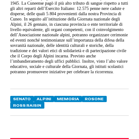
1945. La Cuneense pagò il più alto tributo di sangue rispetto a tutti
gli altri reparti dell’Esercito Italiano: 12.575 penne nere cadute e
disperse, delle quali 5.804 provenienti dalla nostra Provincia di
Cuneo. In seguito all’istituzione della Giornata nazionale degli
Alpini, il 26 gennaio, in ciascuna provincia o ente territoriale di
livello equivalente, gli organi competenti, con il coinvolgimento
dell’Associazione nazionale alpini, potranno or­ganizzare cerimonie
ed eventi nonché testimonianze sull’importanza della difesa della
sovranità nazionale, delle identità cul­turali e storiche, della
tradizione e dei valori etici di solidarietà e di partecipazione civile
che il Corpo degli Alpini incarna. Previsto anche
l’imbandieramento degli uffici pubblici. Inoltre, visto l’alto valore
educativo, sociale e culturale della Giornata, gli istituti scolastici
potranno promuovere iniziative per celebrare la ricorrenza.
SENATO
ALPINI
MEMORIA
ROSONE
ROSS RAISIN