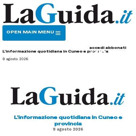
OPEN MAIN MENU
HOME
CONTATTI
accedi
abbonati
L'informazione quotidiana in Cuneo e provincia
9 agosto 2026
L'informazione quotidiana in Cuneo e
provincia
9 agosto 2026