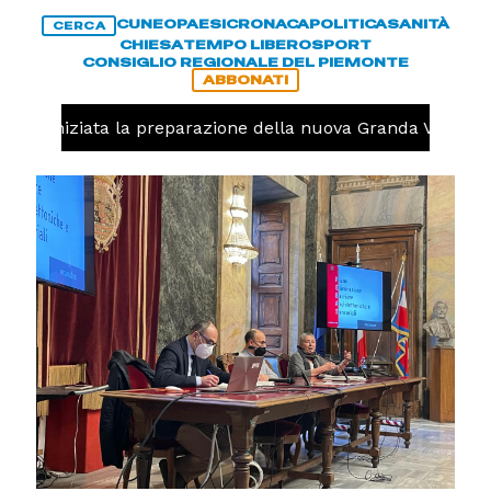
CUNEO
PAESI
CRONACA
POLITICA
SANITÀ
CERCA
CHIESA
TEMPO LIBERO
SPORT
CONSIGLIO REGIONALE DEL PIEMONTE
ABBONATI
volo, iniziata la preparazione della nuova Granda Volley (