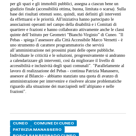
per gli spazi e gli immobili pubblici, assegna a ciascun bene un
giudizio finale (accessibilità ottima, buona, limitata o scarsa). Sulla
base dei risultati ottenuti sono, quindi, stati definiti gli interventi
da effettuarsi e le priorità. All'iniziativa hanno partecipato le
associazioni operanti nel campo della disabilità e i Comitati di
quartiere e frazioni e hanno collaborato attivamente anche le classi
quinte dell’Istituto per Geometri “Bianchi-Virginio” di Cuneo. "Il
Pebas - spiega l’assessore alla Città Accessibile Marco Vernetti
-
è
uno strumento di carattere programmatorio che servirà
all’amministrazione nei prossimi piani delle opere pubbliche.
Individuate le criticità e le soluzioni, progressivamente si andranno
a calendarizzare gli interventi, così da migliorare il livello di
accessibilità e inclusività degli spazi comunali”. "Parallelamente al
lavoro di realizzazione del Pebas - continua Patrizia Manassero,
assesore al Bilancio - abbiamo stanziato una quota di avanzo di
amministrazione per intervenire e risolvere alcune problematiche
riguardo alla situazione dei marciapiedi nell’altipiano e nelle
frazioni".
CUNEO
COMUNE DI CUNEO
PATRIZIA MANASSERO
BOSCA SAN BERNADO CUNEO