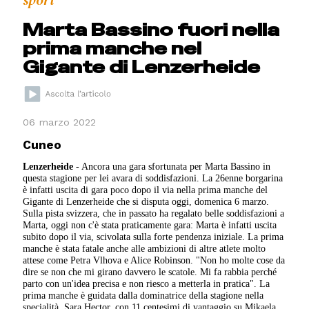
Marta Bassino fuori nella
prima manche nel
Gigante di Lenzerheide
06 marzo 2022
Cuneo
Lenzerheide
- Ancora una gara sfortunata per Marta Bassino in
questa stagione per lei avara di soddisfazioni. La 26enne borgarina
è infatti uscita di gara poco dopo il via nella prima manche del
Gigante di Lenzerheide che si disputa oggi, domenica 6 marzo.
Sulla pista svizzera, che in passato ha regalato belle soddisfazioni a
Marta, oggi non c'è stata praticamente gara: Marta è infatti uscita
subito dopo il via, scivolata sulla forte pendenza iniziale. La prima
manche è stata fatale anche alle ambizioni di altre atlete molto
attese come Petra Vlhova e Alice Robinson. "Non ho molte cose da
dire se non che mi girano davvero le scatole. Mi fa rabbia perché
parto con un'idea precisa e non riesco a metterla in pratica". La
prima manche è guidata dalla dominatrice della stagione nella
specialità, Sara Hector, con 11 centesimi di vantaggio su Mikaela