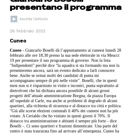
presentano il programma
26 febbraio 2022
Cuneo
Cuneo
- Giancarlo Boselli dà l’appuntamento ai cuneesi lunedì 28
febbraio alle ore 18,30 presso la sua sede elettorale in via Meucci
19 per presentare il suo programma di governo. Non la lista
“Indipendenti” perchè dice “la squadra si sta formando ma non la
presenteremo ancora, sarà un evento dedicato a farli conoscere
bene. Anche se ormai molti dei candidati di punta mi
accompagnano sempre di più nelle visite”. Boselli, che in questi
mesi non si è risparmiato in visite e incontri, punta soprattutto al
dietrofront che lui dichiara ancora possibile di alcuni grossi
progetti dell’attuale amministrazione Borgna, da piazza Europa
all’ospedale al Carle, ma anche ai problemi di degrado di alcuni
quartieri, alla richiesta di sicurezza e al distacco tra città e politica.
“Già alle scorse elezioni comunali il 40% dei cuneesi non ha più
votato. A Cerialdo che ho visitato in questi giorni il 70%. Il
distacco tra amministrazione e abitanti è sempre più forte - dice
Boselli -. Ci sono quartieri e frazioni dimenticate. Una parte del
centro è stata trascurata fino ad arrivare all’emergenza. Cuneo ha