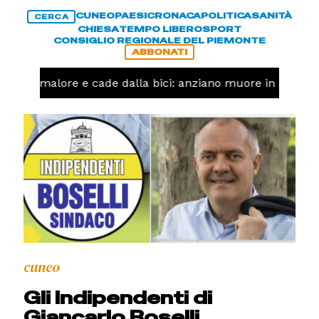
CUNEO
PAESI
CRONACA
POLITICA
SANITÀ
CERCA
CHIESA
TEMPO LIBERO
SPORT
CONSIGLIO REGIONALE DEL PIEMONTE
ABBONATI
a un malore e cade dalla bici: anziano muore in corso N
cuneo
Gli Indipendenti di
Giancarlo Boselli