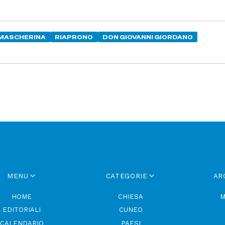
MASCHERINA
RIAPRONO
DON GIOVANNI GIORDANO
MENU
CATEGORIE
AR
HOME
CHIESA
M
EDITORIALI
CUNEO
CALENDARIO
PAESI