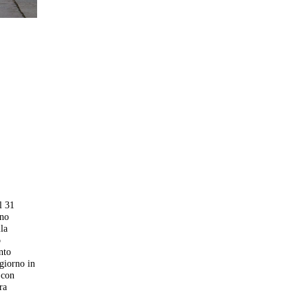
l 31
nno
lla
o
nto
 giorno in
 con
ra