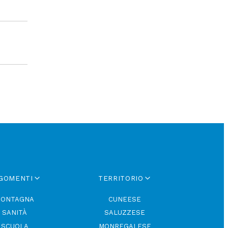
GOMENTI
TERRITORIO
ONTAGNA
CUNEESE
SANITÀ
SALUZZESE
SCUOLA
MONREGALESE