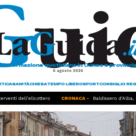
L'informazione quotidiana in Cuneo e provinci
6 agosto 2026
ITICA
SANITÀ
CHIESA
TEMPO LIBERO
SPORT
CONSIGLIO RE
venti dell'elicottero
CRONACA -
Baldissero d'Alba, r