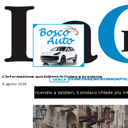
HOME
CONTATTI
L'informazione quotidiana in Cuneo e provincia
CUNEO
PAESI
CRONACA
POL
CERCA
6 agosto 2026
CRONACA -
Incendio a Valdieri, il sindaco chiede più inter