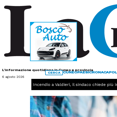
HOME
CONTATTI
L'informazione quotidiana in Cuneo e provincia
CUNEO
PAESI
CRONACA
POL
CERCA
6 agosto 2026
CRONACA -
Incendio a Valdieri, il sindaco chiede più inte