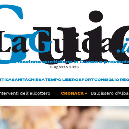
L'informazione quotidiana in Cuneo e provinci
6 agosto 2026
ITICA
SANITÀ
CHIESA
TEMPO LIBERO
SPORT
CONSIGLIO RE
rventi dell'elicottero
CRONACA -
Baldissero d'Alba, r