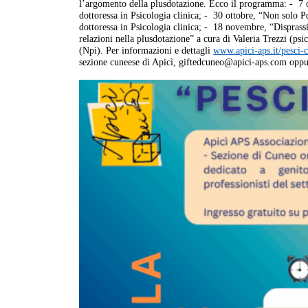
l’argomento della plusdotazione. Ecco il programma: - 7 o
dottoressa in Psicologia clinica; - 30 ottobre, “Non solo 
dottoressa in Psicologia clinica; - 18 novembre, “Disprass
relazioni nella plusdotazione” a cura di Valeria Trezzi (psi
(Npi). Per informazioni e dettagli
www.apici-aps.it/pesci-c
sezione cuneese di Apicì, giftedcuneo@apici-aps.com opp