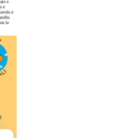
ato e
o e
tavolo e
arello
con la