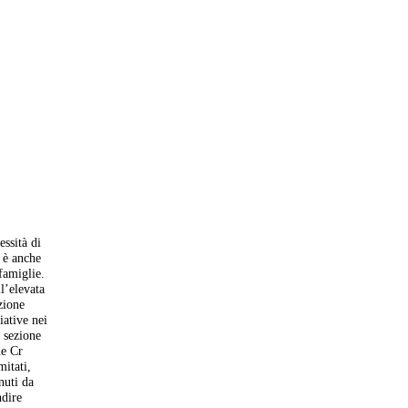
essità di
o è anche
 famiglie.
ll’elevata
zione
iative nei
a sezione
ne Cr
mitati,
nuti da
ndire