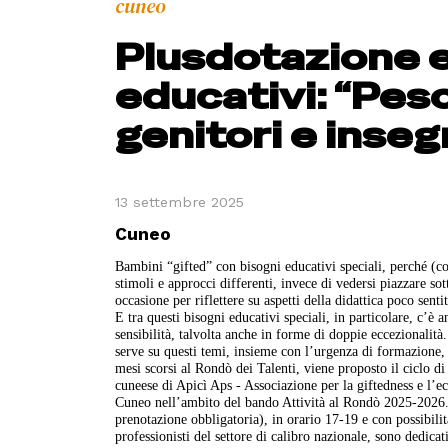
cuneo
Plusdotazione e
educativi: “Pesci
genitori e inseg
13 settembre 2025
Cuneo
Bambini “gifted” con bisogni educativi speciali, perché (com
stimoli e approcci differenti, invece di vedersi piazzare so
occasione per riflettere su aspetti della didattica poco sent
E tra questi bisogni educativi speciali, in particolare, c’è 
sensibilità, talvolta anche in forme di doppie eccezionalità
serve su questi temi, insieme con l’urgenza di formazione, 
mesi scorsi al Rondò dei Talenti, viene proposto il ciclo di
cuneese di Apicì Aps - Associazione per la giftedness e l’e
Cuneo nell’ambito del bando Attività al Rondò 2025-2026. I
prenotazione obbligatoria), in orario 17-19 e con possibilit
professionisti del settore di calibro nazionale, sono dedicat