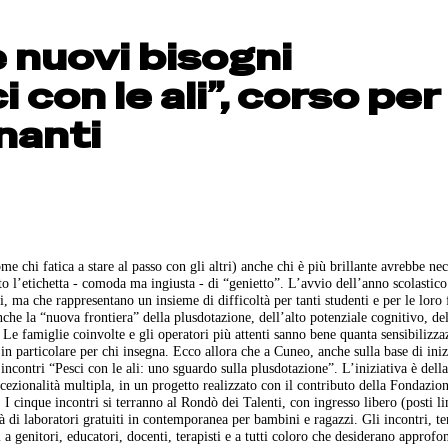
 nuovi bisogni
 con le ali”, corso per
nanti
e chi fatica a stare al passo con gli altri) anche chi è più brillante avrebbe nec
tto l’etichetta - comoda ma ingiusta - di “genietto”. L’avvio dell’anno scolastic
iti, ma che rappresentano un insieme di difficoltà per tanti studenti e per le loro
anche la “nuova frontiera” della plusdotazione, dell’alto potenziale cognitivo, de
. Le famiglie coinvolte e gli operatori più attenti sanno bene quanta sensibilizza
in particolare per chi insegna. Ecco allora che a Cuneo, anche sulla base di iniz
 incontri “Pesci con le ali: uno sguardo sulla plusdotazione”. L’iniziativa è dell
ccezionalità multipla, in un progetto realizzato con il contributo della Fondazio
 cinque incontri si terranno al Rondò dei Talenti, con ingresso libero (posti li
à di laboratori gratuiti in contemporanea per bambini e ragazzi. Gli incontri, te
i a genitori, educatori, docenti, terapisti e a tutti coloro che desiderano approfo