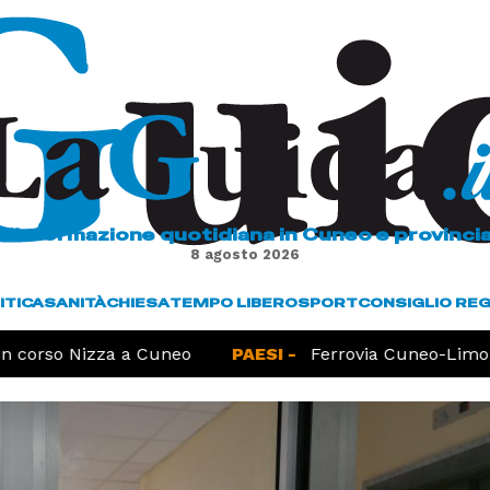
L'informazione quotidiana in Cuneo e provinci
8 agosto 2026
ITICA
SANITÀ
CHIESA
TEMPO LIBERO
SPORT
CONSIGLIO RE
 corso Nizza a Cuneo
PAESI -
Ferrovia Cuneo-Limone,