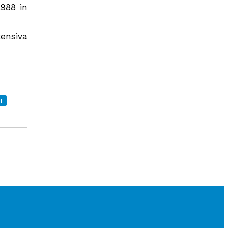
.988 in
tensiva
I