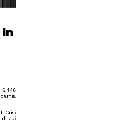
 in
o 6.446
andemia
i Crisi
 di cui