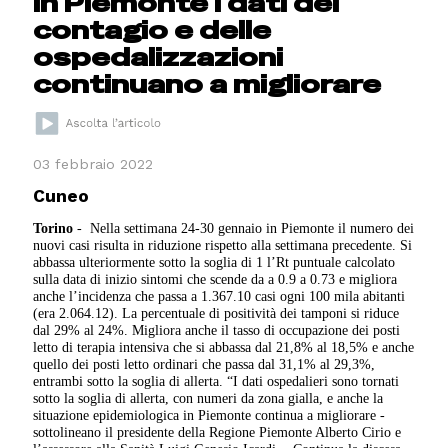
In Piemonte i dati del
contagio e delle
ospedalizzazioni
continuano a migliorare
03 febbraio 2022
Cuneo
Torino
- Nella settimana 24-30 gennaio in Piemonte il numero dei
nuovi casi risulta in riduzione rispetto alla settimana precedente. Si
abbassa ulteriormente sotto la soglia di 1 l’Rt puntuale calcolato
sulla data di inizio sintomi che scende da a 0.9 a 0.73 e migliora
anche l’incidenza che passa a 1.367.10 casi ogni 100 mila abitanti
(era 2.064.12). La percentuale di positività dei tamponi si riduce
dal 29% al 24%. Migliora anche il tasso di occupazione dei posti
letto di terapia intensiva che si abbassa dal 21,8% al 18,5% e anche
quello dei posti letto ordinari che passa dal 31,1% al 29,3%,
entrambi sotto la soglia di allerta. “I dati ospedalieri sono tornati
sotto la soglia di allerta, con numeri da zona gialla, e anche la
situazione epidemiologica in Piemonte continua a migliorare -
sottolineano il presidente della Regione Piemonte Alberto Cirio e