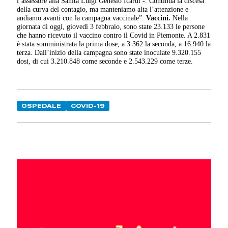
l’assessore alla Sanità Luigi Genesio Icardi -. Continua la discesa
della curva del contagio, ma manteniamo alta l’attenzione e
andiamo avanti con la campagna vaccinale”.
Vaccini.
Nella
giornata di oggi, giovedì 3 febbraio, sono state 23.133 le persone
che hanno ricevuto il vaccino contro il Covid in Piemonte. A 2.831
è stata somministrata la prima dose, a 3.362 la seconda, a 16.940 la
terza. Dall’inizio della campagna sono state inoculate 9.320.155
dosi, di cui 3.210.848 come seconde e 2.543.229 come terze.
OSPEDALE
COVID-19