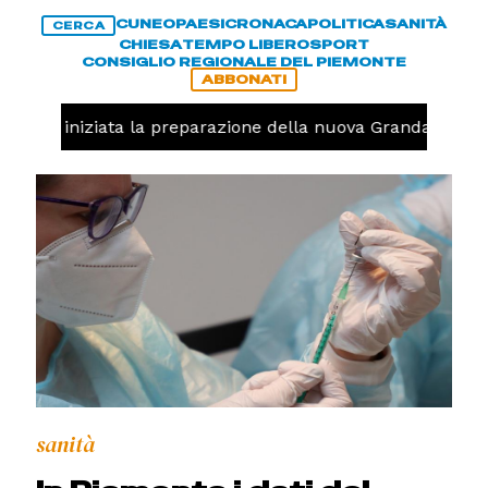
CUNEO
PAESI
CRONACA
POLITICA
SANITÀ
CERCA
CHIESA
TEMPO LIBERO
SPORT
CONSIGLIO REGIONALE DEL PIEMONTE
ABBONATI
avolo, iniziata la preparazione della nuova Granda Volley
sanità