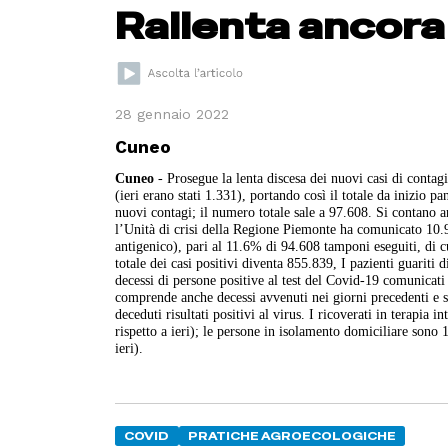
Rallenta ancora 
28 gennaio 2022
Cuneo
Cuneo
- Prosegue la lenta discesa dei nuovi casi di conta
(ieri erano stati 1.331), portando così il totale da inizio 
nuovi contagi; il numero totale sale a 97.608. Si contano an
l’Unità di crisi della Regione Piemonte ha comunicato 10.9
antigenico), pari al 11.6% di 94.608 tamponi eseguiti, di c
totale dei casi positivi diventa 855.839, I pazienti guarit
decessi di persone positive al test del Covid-19 comunicat
comprende anche decessi avvenuti nei giorni precedenti e s
deceduti risultati positivi al virus. I ricoverati in terapia 
rispetto a ieri); le persone in isolamento domiciliare sono
ieri).
COVID
PRATICHE AGROECOLOGICHE