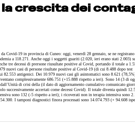
la crescita dei conta
gi da Covid-19 in provincia di Cuneo: oggi, venerdì 28 gennaio, se ne registran
pandemia a 118.271. Anche oggi i soggetti guariti (2.020, ieri erano stati 2.003) 
che tre decessi di prersone riusultate positive al Covid, portando il totale a 1.
79 nuovi casi di persone risultate positive al Covid-19 (di cui 8.488 dopo test
ui 82.553 antigenici. Dei 10.979 nuovi casi gli asintomatici sono 8.621 (78,5%)
i diventano complessivamente 686.751 (+15.888 rispetto a ieri). Sono 14 (3 di ogg
i dall’Unità di crisi della (il dato di aggiornamento cumulativo comunicato gio
olo successivamente accertati come decessi Covid). Il totale diventa quindi 12.
intensiva sono 132 (-5 rispetto a ieri); i ricoverati non in terapia intensiva sono 2
 154.300. I tamponi diagnostici finora processati sono 14.074.793 (+ 94.608 ispe