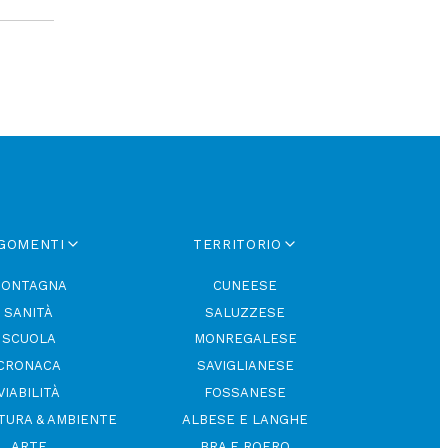
GOMENTI
TERRITORIO
ONTAGNA
CUNEESE
SANITÀ
SALUZZESE
SCUOLA
MONREGALESE
CRONACA
SAVIGLIANESE
VIABILITÀ
FOSSANESE
TURA & AMBIENTE
ALBESE E LANGHE
ARTE
BRA E ROERO