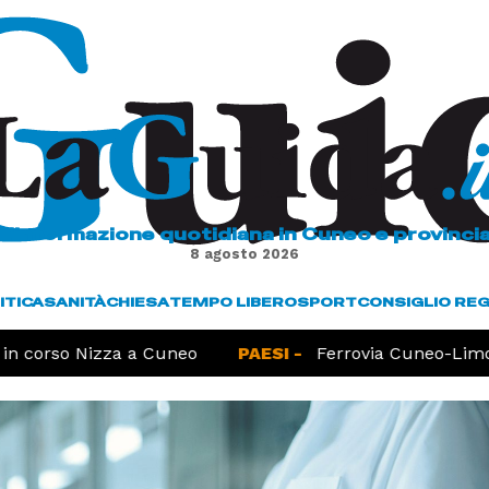
L'informazione quotidiana in Cuneo e provinci
8 agosto 2026
ITICA
SANITÀ
CHIESA
TEMPO LIBERO
SPORT
CONSIGLIO RE
n corso Nizza a Cuneo
PAESI -
Ferrovia Cuneo-Limone