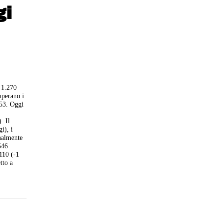
gi
o 1.270
superano i
553. Oggi
. Il
i), i
rnalmente
546
.110 (-1
tto a