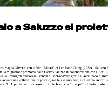
io a Saluzzo si proiet
atro Magda Olivero, con il film “Minari” di Lee Isaac Chung (2020), “Saluzzo 
ella migrazione promossa dalla Caritas Saluzzo in collaborazione con l’Arci Ra
iglia, immigrati sudcoreani stanchi di sopravvivere grazie a lavori poco dignito
le avviare una coltivazione in proprio, ma le sue ambizioni richiedono enormi sa
à alle 21. Appuntamenti successivi il 21 febbraio con “Europa” di Haider Rashid 