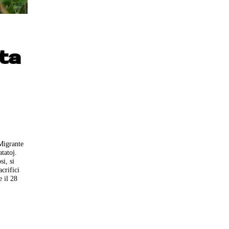
ta
Migrante
tatoj.
si, si
crifici
e il 28