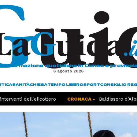
L'informazione quotidiana in Cuneo e provinci
6 agosto 2026
ITICA
SANITÀ
CHIESA
TEMPO LIBERO
SPORT
CONSIGLIO RE
terventi dell'elicottero
CRONACA -
Baldissero d'Alba,