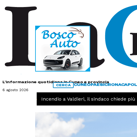
HOME
CONTATTI
L'informazione quotidiana in Cuneo e provincia
CUNEO
PAESI
CRONACA
POL
CERCA
6 agosto 2026
CRONACA -
Incendio a Valdieri, il sindaco chiede più in