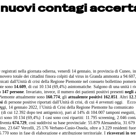
 nuovi contagi accert
 registrati nella giornata odierna, venerdì 14 gennaio, in provincia di Cuneo, i
 novero totale dei cittadini finora colpiti dal virus in Granda ammonta a 94.607
nicati dall'Unità di crisi della Regione Piemonte nel consueto bollettino pomeri
ate sono
14.609
, di cui 10.134 (69,4%) asintomatiche. Salgono di una unità i r
o
147 persone
. Invariato, invece, il numero dei pazienti positivi presenti
negli 
Piemonte attualmente sono
160.774
; gli
attualemte positivi 162.851
. Altri
12.
si
di persone positive riportati dall'Unità di crisi, di cui 4 avvenuti oggi. Ecco
si. Oggi, 14 gennaio 2022, l’Unità di Crisi della Regione Piemonte ha comunicato
9 (di cui 12.392 dopo test antigenico), pari al 14% di 104.007 tamponi eseguiti,
tici sono 10.134 (69,4%
).
I casi sono così ripartiti: 11.795 screening, 2.046 conta
iventa
674.729
, così suddivisi su base provinciale: 55.879 Alessandria, 31.679 
o, 23.647 Vercelli, 25.176 Verbano-Cusio-Ossola, oltre a 3.229 residenti fuor
16.770 sono in fase di elaborazione e attribuzione territoriale. I
ricoverati in te