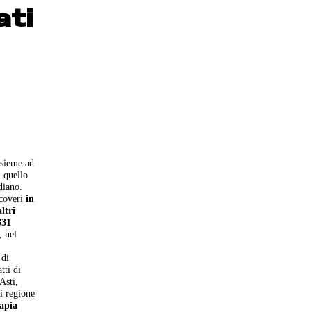
ati
nsieme ad
, quello
diano.
icoveri
in
altri
331
, nel
 di
tti di
Asti,
i regione
rapia