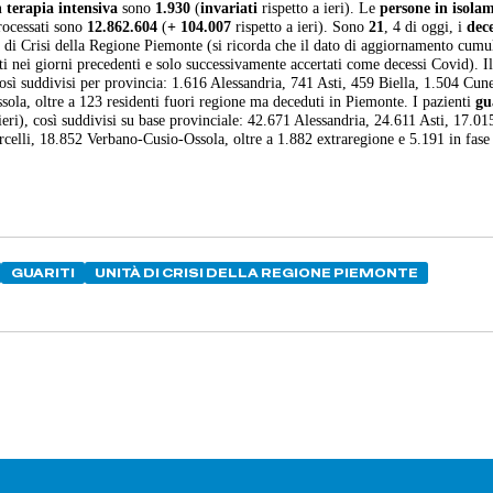
n terapia intensiva
sono
1.930
(
invariati
rispetto a ieri). Le
persone in isola
rocessati sono
12.862.604
(
+ 104.007
rispetto a ieri). Sono
21
, 4 di oggi, i
dece
à di Crisi della Regione Piemonte (si ricorda che il dato di aggiornamento cumu
nei giorni precedenti e solo successivamente accertati come decessi Covid). Il
, così suddivisi per provincia: 1.616 Alessandria, 741 Asti, 459 Biella, 1.504 Cun
la, oltre a 123 residenti fuori regione ma deceduti in Piemonte. I pazienti
gua
ieri), così suddivisi su base provinciale: 42.671 Alessandria, 24.611 Asti, 17.01
lli, 18.852 Verbano-Cusio-Ossola, oltre a 1.882 extraregione e 5.191 in fase
GUARITI
UNITÀ DI CRISI DELLA REGIONE PIEMONTE