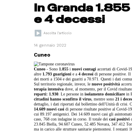
In Granda 1.855
e 4 decessi
14 gennaio 2022
Cuneo
Cuneo
- Sono
1.855
i
nuovi contagi
accertati di Covid-19
altre
1.793 guarigioni
e a
4 decessi
di persone positive. Il
dei morti a 1504 e dei guariti a 70.971. Questi i dati comu
Sul territorio regionale, invece, le
nuove positività
accert
terapia intensiva
dove, al momento, per il Covid risultan
reparti: 1.930
. Le persone in
isolamento domiciliare
in 
cittadini hanno sconfitto il virus
, mentre sono
21 i deces
dettaglio, i dati riportati dal bollettino dell'Unità di cri
14.609
nuovi casi
di persone risultate positive al Covid-1
cui 89.197 antigenici. Dei 14.609 nuovi casi gli asintoma
caso, 768 con indagine in corso. Il totale dei
casi positivi
d
23.845 Biella, 94.607 Cuneo, 52.485 Novara, 347.412 Torin
ma in carico alle strutture sanitarie piemontesi. I restanti 