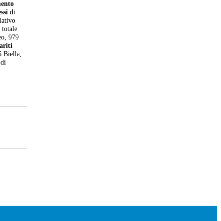
mento
ssi
di
lativo
 totale
eo, 979
riti
5 Biella,
 di