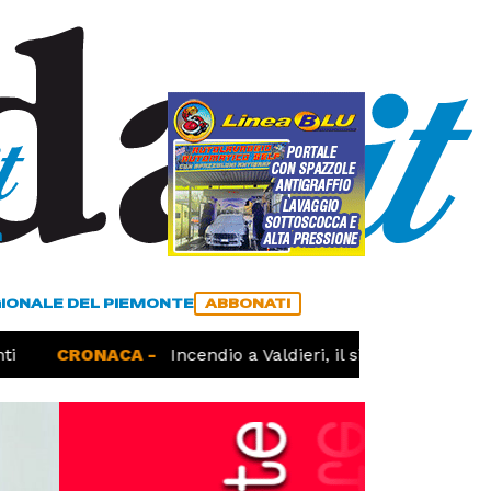
a
ACCEDI
ABBONATI
GIONALE DEL PIEMONTE
ABBONATI
CRONACA -
Incendio a Valdieri, il sindaco chiede più 