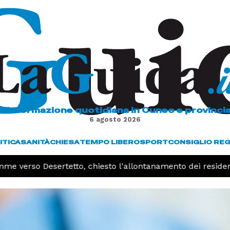
L'informazione quotidiana in Cuneo e provinci
6 agosto 2026
ITICA
SANITÀ
CHIESA
TEMPO LIBERO
SPORT
CONSIGLIO RE
me verso Desertetto, chiesto l'allontanamento dei residenti