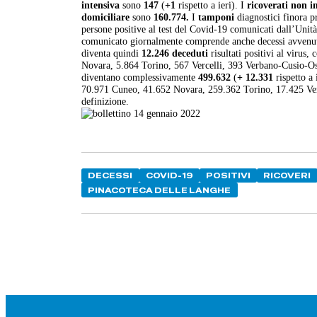
intensiva
sono
147
(
+1
rispetto a ieri). I
ricoverati non i
domiciliare
sono
160.774.
I
tamponi
diagnostici finora p
persone positive al test del Covid-19 comunicati dall’Unit
comunicato giornalmente comprende anche decessi avvenuti 
diventa quindi
12.246 deceduti
risultati positivi al virus
Novara, 5.864 Torino, 567 Vercelli, 393 Verbano-Cusio-Osso
diventano complessivamente
499.632
(
+ 12.331
rispetto a 
70.971 Cuneo, 41.652 Novara, 259.362 Torino, 17.425 Verce
definizione.
DECESSI
COVID-19
POSITIVI
RICOVERI
PINACOTECA DELLE LANGHE