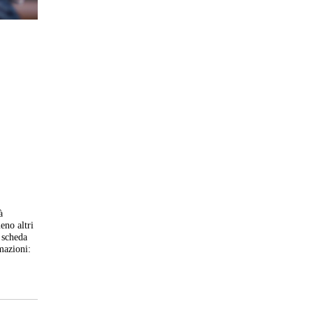
à
eno altri
a scheda
mazioni: