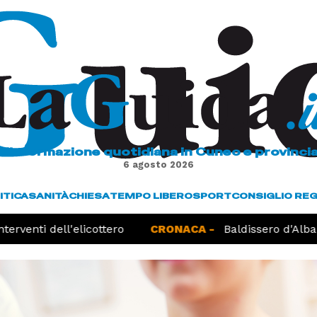
L'informazione quotidiana in Cuneo e provinci
6 agosto 2026
ITICA
SANITÀ
CHIESA
TEMPO LIBERO
SPORT
CONSIGLIO RE
erventi dell'elicottero
CRONACA -
Baldissero d'Alba, 