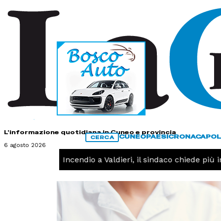
HOME
CONTATTI
L'informazione quotidiana in Cuneo e provincia
CUNEO
PAESI
CRONACA
POL
CERCA
6 agosto 2026
CRONACA -
Incendio a Valdieri, il sindaco chiede più int