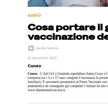
sanità
Cosa portare il 
vaccinazione de
31 dicembre 2021
Cuneo
Cuneo -
L'Asl Cn1 e l'azienda ospedaliera Santa Croce e C
compresa tra i 5 e i 17 anni compiuti è necessaria la prese
familiari). È necessario presentarsi al Punto Vaccinale con
anamnestica da consegnare già compilati e firmati da uno dei
www.ilpiemontetivaccina.it.