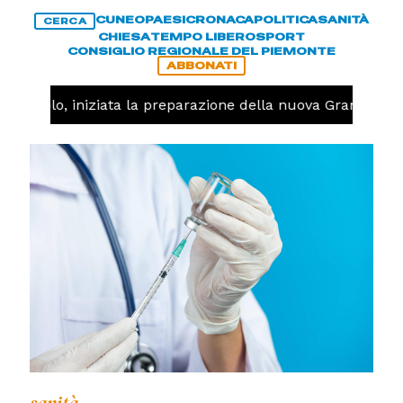
CUNEO
PAESI
CRONACA
POLITICA
SANITÀ
CERCA
CHIESA
TEMPO LIBERO
SPORT
CONSIGLIO REGIONALE DEL PIEMONTE
ABBONATI
allavolo, iniziata la preparazione della nuova Granda Vol