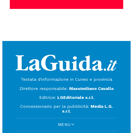
Testata d'informazione in Cuneo e provincia
Direttore responsabile:
Massimiliano Cavallo
Editrice:
LGEditoriale s.r.l.
Concessionario per la pubblicità:
Media L.G.
s.r.l.
MENU