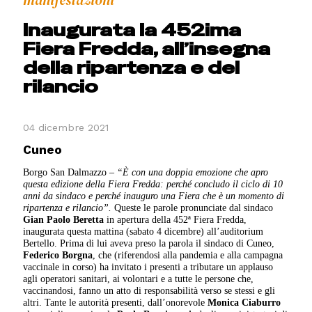
manifestazioni
Inaugurata la 452ima
Fiera Fredda, all’insegna
della ripartenza e del
rilancio
04 dicembre 2021
Cuneo
Borgo San Dalmazzo –
“È con una doppia emozione che apro
questa edizione della Fiera Fredda: perché concludo il ciclo di 10
anni da sindaco e perché inauguro una Fiera che è un momento di
ripartenza e rilancio”.
Queste le parole pronunciate dal sindaco
Gian Paolo Beretta
in apertura della 452ª Fiera Fredda,
inaugurata questa mattina (sabato 4 dicembre) all’auditorium
Bertello. Prima di lui aveva preso la parola il sindaco di Cuneo,
Federico Borgna
, che (riferendosi alla pandemia e alla campagna
vaccinale in corso) ha invitato i presenti a tributare un applauso
agli operatori sanitari, ai volontari e a tutte le persone che,
vaccinandosi, fanno un atto di responsabilità verso se stessi e gli
altri. Tante le autorità presenti, dall’onorevole
Monica Ciaburro