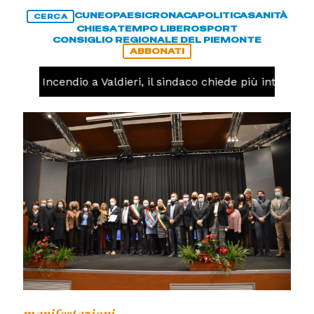
CUNEO
PAESI
CRONACA
POLITICA
SANITÀ
CERCA
CHIESA
TEMPO LIBERO
SPORT
CONSIGLIO REGIONALE DEL PIEMONTE
ABBONATI
ACA -
Incendio a Valdieri, il sindaco chiede più interventi 