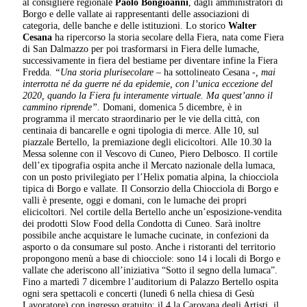
al consigliere regionale
Paolo Bongioanni
, dagli amministratori di
Borgo e delle vallate ai rappresentanti delle associazioni di
categoria, delle banche e delle istituzioni. Lo storico
Walter
Cesana
ha ripercorso la storia secolare della Fiera, nata come Fiera
di San Dalmazzo per poi trasformarsi in Fiera delle lumache,
successivamente in fiera del bestiame per diventare infine la Fiera
Fredda.
“Una storia plurisecolare –
ha sottolineato Cesana
-, mai
interrotta né da guerre né da epidemie, con l’unica eccezione del
2020, quando la Fiera fu interamente virtuale. Ma quest’anno il
cammino riprende”.
Domani, domenica 5 dicembre, è in
programma il mercato straordinario per le vie della città, con
centinaia di bancarelle e ogni tipologia di merce. Alle 10, sul
piazzale Bertello, la premiazione degli elicicoltori. Alle 10.30 la
Messa solenne con il Vescovo di Cuneo, Piero Delbosco. Il cortile
dell’ex tipografia ospita anche il Mercato nazionale della lumaca,
con un posto privilegiato per l’Helix pomatia alpina, la chiocciola
tipica di Borgo e vallate. Il Consorzio della Chiocciola di Borgo e
valli è presente, oggi e domani, con le lumache dei propri
elicicoltori. Nel cortile della Bertello anche un’esposizione-vendita
dei prodotti Slow Food della Condotta di Cuneo. Sarà inoltre
possibile anche acquistare le lumache cucinate, in confezioni da
asporto o da consumare sul posto. Anche i ristoranti del territorio
propongono menù a base di chiocciole: sono 14 i locali di Borgo e
vallate che aderiscono all’iniziativa “Sotto il segno della lumaca”.
Fino a martedì 7 dicembre l’auditorium di Palazzo Bertello ospita
ogni sera spettacoli e concerti (lunedì 6 nella chiesa di Gesù
Lavoratore) con ingresso gratuito: il 4 la Carovana degli Artisti, il