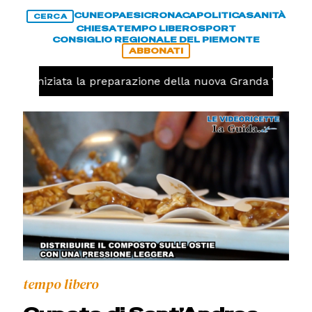
CUNEO
PAESI
CRONACA
POLITICA
SANITÀ
CERCA
CHIESA
TEMPO LIBERO
SPORT
CONSIGLIO REGIONALE DEL PIEMONTE
ABBONATI
volo, iniziata la preparazione della nuova Granda Volley 
tempo libero