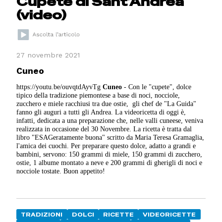
Cupete di Sant’Andrea
(video)
27 novembre 2021
Cuneo
https://youtu.be/ouvqtdAyvTg
Cuneo
- Con le "cupete", dolce
tipico della tradizione piemontese a base di noci, nocciole,
zucchero e miele racchiusi tra due ostie, gli chef de "La Guida"
fanno gli auguri a tutti gli Andrea. La videoricetta di oggi è,
infatti, dedicata a una preparazione che, nelle valli cuneese, veniva
realizzata in occasione del 30 Novembre. La ricetta è tratta dal
libro "ESAGeratamente buona" scritto da Maria Teresa Gramaglia,
l'amica dei cuochi. Per preparare questo dolce, adatto a grandi e
bambini, servono: 150 grammi di miele, 150 grammi di zucchero,
ostie, 1 albume montato a neve e 200 grammi di gherigli di noci e
nocciole tostate. Buon appetito!
TRADIZIONI
DOLCI
RICETTE
VIDEORICETTE