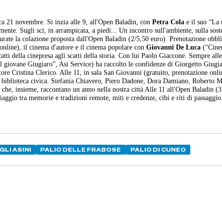
ca 21 novembre. Si inzia alle 9, all'Open Baladin, con
Petra Cola
e il suo “La
ente. Sugli sci, in arrampicata, a piedi... Un incontro sull'ambiente, sulla soste
urate la colazione proposta dall'Open Baladin (2/5,50 euro). Prenotazione obbli
 online), il cinema d'autore e il cinema popolare con
Giovanni De Luca
(“Cinem
scatti della cinepresa agli scatti della storia. Con lui Paolo Giaccone. Sempre alle
l giovane Giugiaro”, Asi Service) ha raccolto le confidenze di Giorgetto Giugi
ore Cristina Clerico. Alle 11, in sala San Giovanni (gratuito, prenotazione onli
 biblioteca civica. Stefania Chiavero, Piero Dadone, Dora Damiano, Roberto Ma
e che, insieme, raccontano un anno nella nostra città Alle 11 all'Open Baladin (3
ggio tra memorie e tradizioni remote, miti e credenze, cibi e riti di passaggi
GLI ASINI
PALIO DELLE FRABOSE
PALIO DI CUNEO