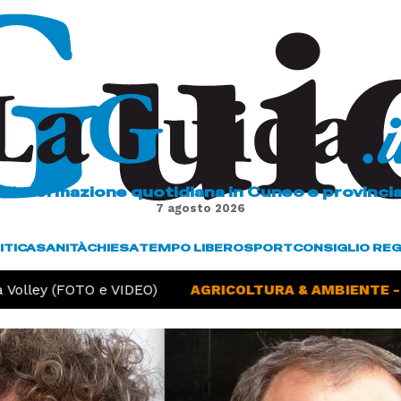
L'informazione quotidiana in Cuneo e provinci
7 agosto 2026
ITICA
SANITÀ
CHIESA
TEMPO LIBERO
SPORT
CONSIGLIO RE
Volley (FOTO e VIDEO)
AGRICOLTURA & AMBIENTE -