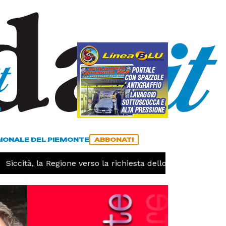
a
ACCEDI
ABBONATI
GIONALE DEL PIEMONTE
ABBONATI
Siccità, la Regione verso la richiesta dello stato di calamit