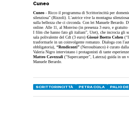
Cuneo
Cuneo
- Ricco il programma di Scrittorincittà per domeni
silenziosa” (Rizzoli). L'autrice vive la montagna silenziosam
sulla bellezza che ci circonda. Con lei Manuele Berardo. D
online. Alle 11, al Monviso (in presenza 3 euro, e gratuito
I film che hanno fato gli italiani”, Utet), che incrocia gli 
sala polivalente del Cdt (3 euro)
Giosuè Boetto Cohen
(“I
trasformarle in un coinvolgente romanzo. Dialoga con l'aut
obbligatoria),
“Rendiconti”
(Nerosubianco) è curato dalla
Valeria Nigro intervistano i protagonisti di tante esperienz
Matteo Cavezzali
(“Supercamper”, Laterza) guida in un via
Manuele Berardo.
SCRITTORINCITTÀ
PETRA COLA
PALIO DE