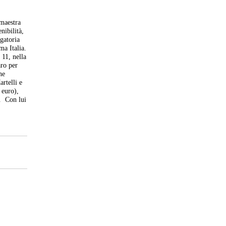
 maestra
nibilità,
gatoria
a Italia.
 11, nella
aro per
ne
rtelli e
 euro),
o. Con lui