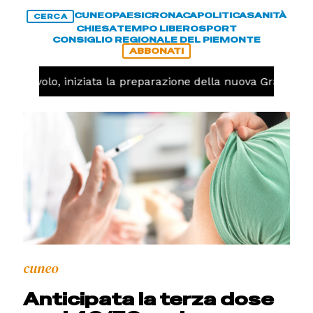
CUNEO
PAESI
CRONACA
POLITICA
SANITÀ
CERCA
CHIESA
TEMPO LIBERO
SPORT
CONSIGLIO REGIONALE DEL PIEMONTE
ABBONATI
Pallavolo, iniziata la preparazione della nuova Granda Vo
cuneo
Anticipata la terza dose