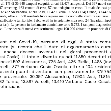
i all’1% di 36.648 tamponi eseguiti, di cui 32.477 antigenici. Dei 367 nuovi cas
7 screening, 163 contatti di caso, 57 con indagine in corso. Il totale dei casi po
e: 32.422 Alessandria, 18.909 Asti, 12.420 Biella, 56.581 (+24) Cuneo, 30.447 
a, oltre a 1.630 residenti fuori regione ma in carico alle strutture sanitarie
tribuzione territoriale. I ricoverati in terapia intensiva sono 24 (invariati rispet
o a ieri). Le persone in isolamento domiciliare sono 5.753. I tamponi diagnostici
ivi. L'incidenza di nuovi casi settimanali ogni 100.000 abitanti in provincia di 
est del Covid-19, nessuno di oggi, è stato comu
monte (si ricorda che il dato di aggiornamento cum
 anche decessi avvenuti nei giorni precedenti 
 Covid). Il totale diventa quindi 11.850 deceduti ri
incia:1.592 Alessandria, 725 Asti, 436 Biella, 1.468 (inv
celli, 377 Verbano-Cusio-Ossola, oltre a 104 resident
azienti guariti diventano complessivamente 375.754
 provinciale: 30.397 Alessandria, 17.904 Asti, 11.815 
2 Torino, 13.887 Vercelli, 13.410 Verbano-Cusio-Ossola
efinizione.