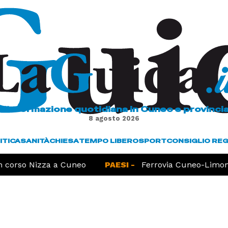
L'informazione quotidiana in Cuneo e provinci
8 agosto 2026
ITICA
SANITÀ
CHIESA
TEMPO LIBERO
SPORT
CONSIGLIO RE
corso Nizza a Cuneo
PAESI -
Ferrovia Cuneo-Limone, 