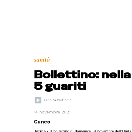
sanità
Bollettino: nell
5 guariti
14 novembre 2021
Cuneo
Torino
- Il bollettino di domenica 14 novembre dell'Unità 