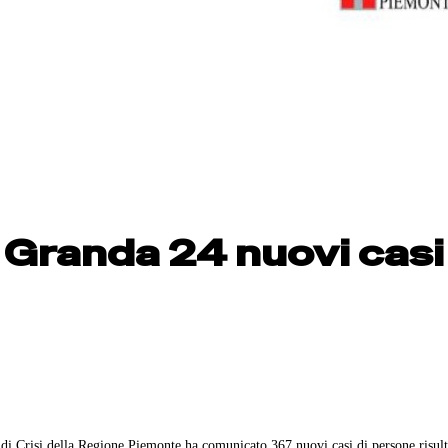
a Granda 24 nuovi casi
di Crisi della Regione Piemonte ha comunicato 367 nuovi casi di persone risult