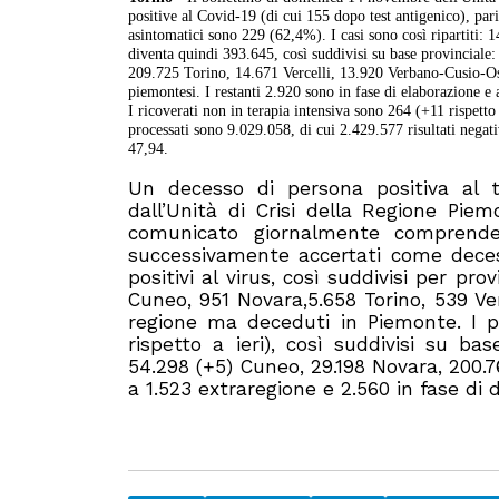
positive al Covid-19 (di cui 155 dopo test antigenico), par
asintomatici sono 229 (62,4%). I casi sono così ripartiti: 14
diventa quindi 393.645, così suddivisi su base provincial
209.725 Torino, 14.671 Vercelli, 13.920 Verbano-Cusio-Ossol
piemontesi. I restanti 2.920 sono in fase di elaborazione e at
I ricoverati non in terapia intensiva sono 264 (+11 rispett
processati sono 9.029.058, di cui 2.429.577 risultati negat
47,94.
Un decesso di persona positiva al t
dall’Unità di Crisi della Regione Pie
comunicato giornalmente comprende
successivamente accertati come decessi
positivi al virus, così suddivisi per prov
Cuneo, 951 Novara,5.658 Torino, 539 Ver
regione ma deceduti in Piemonte. I p
rispetto a ieri), così suddivisi su base
54.298 (+5) Cuneo, 29.198 Novara, 200.76
a 1.523 extraregione e 2.560 in fase di d