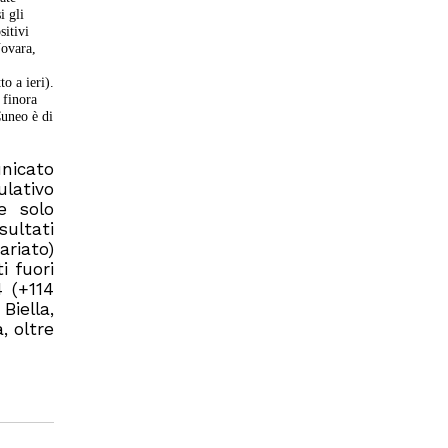
i gli
sitivi
Novara,
to a ieri).
 finora
Cuneo è di
nicato
ulativo
e solo
sultati
ariato)
i fuori
 (+114
Biella,
, oltre