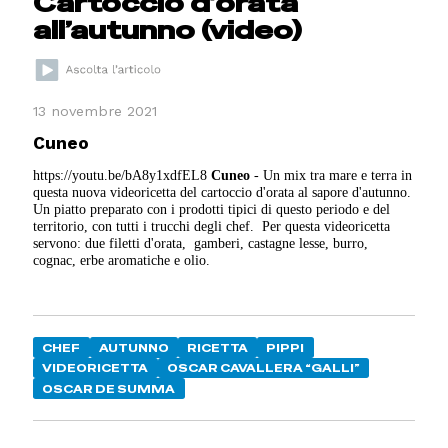
Cartoccio d’orata
all’autunno (video)
13 novembre 2021
Cuneo
https://youtu.be/bA8y1xdfEL8
Cuneo
- Un mix tra mare e terra in
questa nuova videoricetta del cartoccio d'orata al sapore d'autunno.
Un piatto preparato con i prodotti tipici di questo periodo e del
territorio, con tutti i trucchi degli chef. Per questa videoricetta
servono: due filetti d'orata, gamberi, castagne lesse, burro,
cognac, erbe aromatiche e olio.
CHEF
AUTUNNO
RICETTA
PIPPI
VIDEORICETTA
OSCAR CAVALLERA “GALLI”
OSCAR DE SUMMA