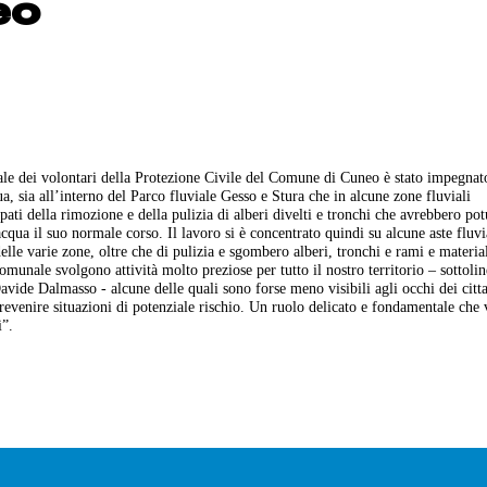
eo
ale dei volontari della Protezione Civile del Comune di Cuneo è stato impegnat
a, sia all’interno del Parco fluviale Gesso e Stura che in alcune zone fluviali
upati della rimozione e della pulizia di alberi divelti e tronchi che avrebbero pot
qua il suo normale corso. Il lavoro si è concentrato quindi su alcune aste fluvia
elle varie zone, oltre che di pulizia e sgombero alberi, tronchi e rami e materia
munale svolgono attività molto preziose per tutto il nostro territorio – sottoli
vide Dalmasso - alcune delle quali sono forse meno visibili agli occhi dei citt
revenire situazioni di potenziale rischio. Un ruolo delicato e fondamentale che 
i”.