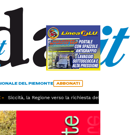
a
ACCEDI
ABBONATI
GIONALE DEL PIEMONTE
ABBONATI
Siccità, la Regione verso la richiesta dello stato di calam