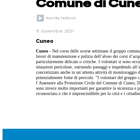
Comune di Cun
11 novembre 2021
Cuneo
Cuneo -
Nel corso delle scorse settimane il gruppo comun
lavori di manutenzione e pulizia dell’alveo dei corsi d’acqu
particolarmente delicate o critiche. I volontari si sono occ
situazioni pericolose, ostruendo passaggi e impedendo all’ac
concretizzato anche in un’attenta attività di monitoraggio d
potenzialmente fonte di pericolo. “I volontari del gruppo co
l’Assessore alla Protezione Civile del Comune di Cuneo, Da
sono invece molto importanti per garantire la sicurezza e p
riconosciuto e che è imprescindibile per la città e i cittadin