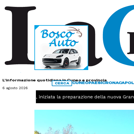
HOME
CONTATTI
L'informazione quotidiana in Cuneo e provincia
CUNEO
PAESI
CRONACA
POL
CERCA
6 agosto 2026
T -
Pallavolo, iniziata la preparazione della nuova Grand