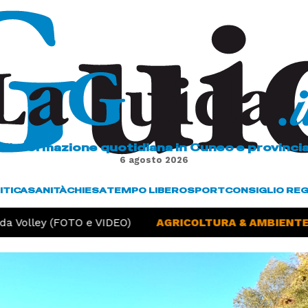
L'informazione quotidiana in Cuneo e provinci
6 agosto 2026
ITICA
SANITÀ
CHIESA
TEMPO LIBERO
SPORT
CONSIGLIO RE
a Volley (FOTO e VIDEO)
AGRICOLTURA & AMBIENTE -