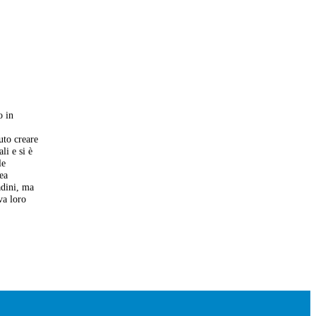
o in
uto creare
li e si è
le
nea
adini, ma
va loro