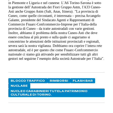
in Piemonte e Liguria e nel cuneese. L'A6 Torino-Savona è sotto
la gestione dell’Autostrada dei Fiori Gruppo Astm, l'A33 Cuneo-
Asti anche Gruppo Astm (Salt, Anas, Itinera). “La provincia di
Cuneo, come quelle circostanti, è interessata – precisa Arcangelo
Galante, presidente del Sindacato Agenti e Rappresentanti di
Commercio Fnaarc-Confcommercio-Imprese per l’Italia-della
provincia di Cuneo - da tratte autostradali con varie gestioni.
Inoltre, abbiamo il problema della nostra Cuneo-Asti che deve
essere conclusa al più presto e sulla quale ci auguriamo si
concentrino le attenzioni delle istituzioni provinciali e regionali,
severa sarà la nostra vigilanza. Dobbiamo ora coprire l’intera rete
autostradale, ed è per questo che come Fnaarc-Confcommercio
nazionale ci siamo già attivando per sensibilizzare tutti gli altri
gestori nel seguirne l’esempio della società Autostrade per l’Italia”.
BLOCCO TRAFFICO
RIMBORSI
FLASH BAR
NUCLARE
NUCLEO CARABINIERI TUTELA PATRIMONIO
CULTURALE DI TORINO.