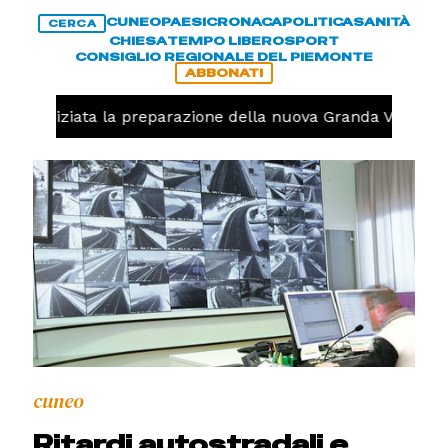
CUNEO
PAESI
CRONACA
POLITICA
SANITÀ
CERCA
CHIESA
TEMPO LIBERO
SPORT
CONSIGLIO REGIONALE DEL PIEMONTE
ABBONATI
olo, iniziata la preparazione della nuova Granda Volley (
cuneo
Ritardi autostradali e