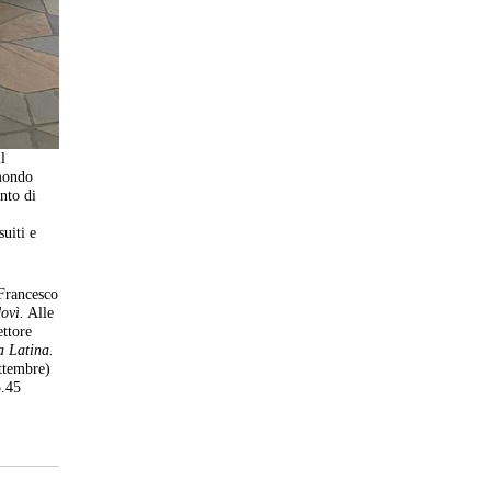
l
 mondo
nto di
uiti e
 Francesco
ovì.
Alle
ettore
a Latina.
ettembre)
5.45