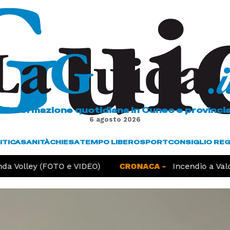
L'informazione quotidiana in Cuneo e provinci
6 agosto 2026
ITICA
SANITÀ
CHIESA
TEMPO LIBERO
SPORT
CONSIGLIO RE
Volley (FOTO e VIDEO)
CRONACA -
Incendio a Valdieri,