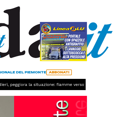
a
ACCEDI
ABBONATI
GIONALE DEL PIEMONTE
ABBONATI
 peggiora la situazione: fiamme verso Desertetto, chiesto l