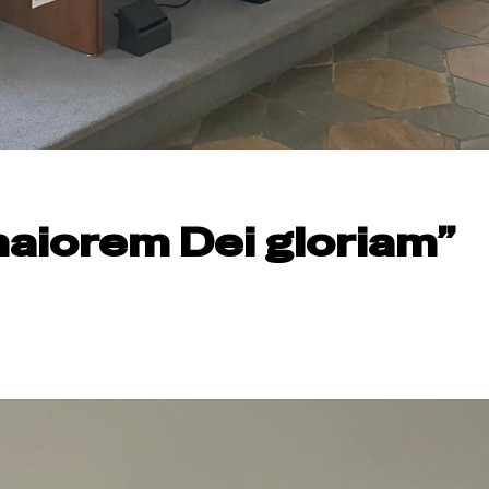
aiorem Dei gloriam”