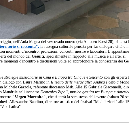
eriggio, nell'Aula Magna del vescovado nuovo (via Amedeo Rossi 28), si terrà i
 territorio si racconta",
l
a rassegna culturale pensata per far dialogare città e
e con momenti d’incontro, proiezioni, concerti, mostre e laboratori. L'appuntame
sperti del mondo dei
Gesuiti
, specialmente in rapporto alla musica e all'arte, si
rre momenti d'incontro e discussioni volte ad approfondire la conoscenza dei Ges
 le strategie missionarie in Cina e Europa tra Cinque e Seicento
con gli esperti
n dialogo con Laura Marino in
Il teatro delle meraviglie: Andrea Pozzo a Mond
ian Michele Gazzola, referente diocesano Mab. Alle
15
Gabriele Giacomelli, dir
zio Mandrile nell'incontro
Domenico Zipoli, musico gesuita tra Europa e Americ
concerto
"Virgen Morenita",
che si terrà la sera stessa dell'evento (sabato 20 s
ovì. Allessandro Baudino, direttore artistico del festival "Modulazioni" alle 1
o "Vox Latina".