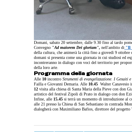
Domani, sabato 20 settembre, dalle 9.30 fino al tardo pom
Convegno
"Ad maiorem Dei gloriam",
nell'ambito di
"Il
della cultura, che animerà la città fino a giovedì 9 ottobr
domani si presenta come una giornata in cui studiosi ed e
incontreranno in dialogo con voci del territorio per propo
della loro arte.
Programma della giornata
Alle
10
incontro
Strumenti di evangelizzazione. I Gesuiti e
Failla e Giovanni Demaria. Alle
10.45
Walter Canavesio i
12
visita alla chiesa di Santa Maria della Pieve con don G
artistico del festival Zipoli di Prato in dialogo con don E
Infine, alle
15.45
si terrà un momento di introduzione al 
alle 21 presso la Chiesa di San Sebastiano in contrada Mond
dialogherà con Maximiliano Bafios, direttore del progett