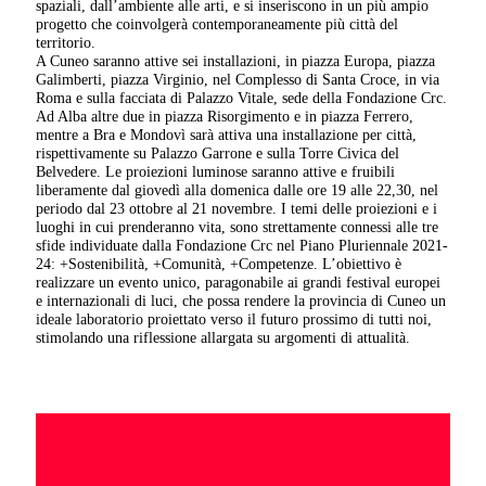
spaziali, dall’ambiente alle arti, e si inseriscono in un più ampio
progetto che coinvolgerà contemporaneamente più città del
territorio.
A Cuneo saranno attive sei installazioni, in piazza Europa, piazza
Galimberti, piazza Virginio, nel Complesso di Santa Croce, in via
Roma e sulla facciata di Palazzo Vitale, sede della Fondazione Crc.
Ad Alba altre due in piazza Risorgimento e in piazza Ferrero,
mentre a Bra e Mondovì sarà attiva una installazione per città,
rispettivamente su Palazzo Garrone e sulla Torre Civica del
Belvedere. Le proiezioni luminose saranno attive e fruibili
liberamente dal giovedì alla domenica dalle ore 19 alle 22,30, nel
periodo dal 23 ottobre al 21 novembre. I temi delle proiezioni e i
luoghi in cui prenderanno vita, sono strettamente connessi alle tre
sfide individuate dalla Fondazione Crc nel Piano Pluriennale 2021-
24: +Sostenibilità, +Comunità, +Competenze. L’obiettivo è
realizzare un evento unico, paragonabile ai grandi festival europei
e internazionali di luci, che possa rendere la provincia di Cuneo un
ideale laboratorio proiettato verso il futuro prossimo di tutti noi,
stimolando una riflessione allargata su argomenti di attualità.