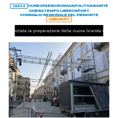
CUNEO
PAESI
CRONACA
POLITICA
SANITÀ
CERCA
CHIESA
TEMPO LIBERO
SPORT
CONSIGLIO REGIONALE DEL PIEMONTE
ABBONATI
volo, iniziata la preparazione della nuova Granda Volley 