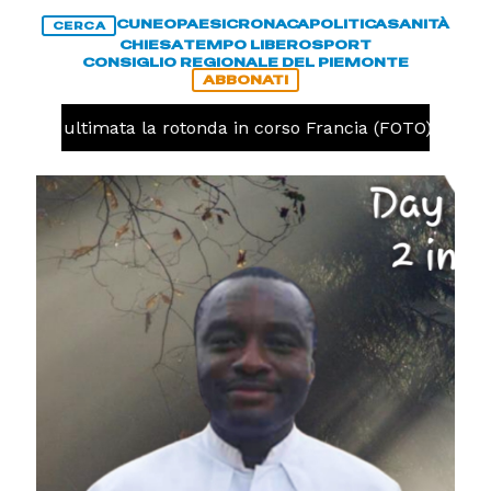
CUNEO
PAESI
CRONACA
POLITICA
SANITÀ
CERCA
CHIESA
TEMPO LIBERO
SPORT
CONSIGLIO REGIONALE DEL PIEMONTE
ABBONATI
uneo, ultimata la rotonda in corso Francia (FOTO)
CR