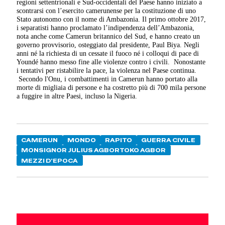
regioni settentrionali e Sud-occidentali del Paese hanno iniziato a
scontrarsi con l’esercito camerunense per la costituzione di uno
Stato autonomo con il nome di Ambazonia. Il primo ottobre 2017,
i separatisti hanno proclamato l’indipendenza dell’Ambazonia,
nota anche come Camerun britannico del Sud, e hanno creato un
governo provvisorio, osteggiato dal presidente, Paul Biya. Negli
anni né la richiesta di un cessate il fuoco né i colloqui di pace di
Youndé hanno messo fine alle violenze contro i civili. Nonostante
i tentativi per ristabilire la pace, la violenza nel Paese continua.
Secondo l'Onu, i combattimenti in Camerun hanno portato alla
morte di migliaia di persone e ha costretto più di 700 mila persone
a fuggire in altre Paesi, incluso la Nigeria.
CAMERUN
MONDO
RAPITO
GUERRA CIVILE
MONSIGNOR JULIUS AGBORTOKO AGBOR
MEZZI D'EPOCA