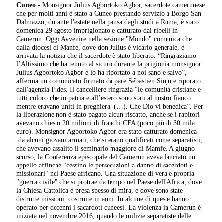
Cuneo
- Monsignor Julius Agbortoko Agbor, sacerdote camerunese
che per molti anni è stato a Cuneo prestando servizio a Borgo San
Dalmazzo, durante l'estate nella pausa dagli studi a Roma, è stato
domenica 29 agosto imprigionato e catturato dai ribelli in
Camerun. Oggi Avvenire nella sezione "Mondo" comunica che
dalla diocesi di Manfe, dove don Julius è vicario generale, è
arrivata la notizia che il sacerdote è stato liberato. “Ringraziamo
l’Altissimo che ha tenuto al sicuro durante la prigionia monsignor
Julius Agbortoko Agbor e lo ha riportato a noi sano e salvo”,
afferma un comunicato firmato da pare Sébastien Sinju e riporato
dall'agenzia Fides. Il cancelliere ringrazia “le comunità cristiane e
tutti coloro che in patria e all’estero sono stati al nostro fianco
mentre eravano uniti in preghiera. (…). Che Dio vi benedica”. Per
la liberazione non è stato pagato alcun riscatto, anche se i rapitori
avevano chiesto 20 milioni di franchi CFA (poco più di 30 mila
euro). Monsignor Agbortoko Agbor era stato catturato domenica
da alcuni giovani armati, che si erano qualificati come separatisti,
che avevano assalito il seminario maggiore di Mamfe. A giugno
scorso, la Conferenza episcopale del Camerun aveva lanciato un
appello affinché "cessino le persecuzioni a danno di sacerdoti e
missionari" nel Paese africano. Una situazione di vera e propria
"guerra civile" che si protrae da tempo nel Paese dell'Africa, dove
la Chiesa Cattolica è presa spesso di mira, e dove sono state
distrutte missioni costruite in anni. In alcune di queste hanno
operato per decenni i sacardoti cuneesi. La violenza in Camerun è
iniziata nel novembre 2016, quando le milizie separatiste delle