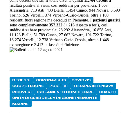
come decessi Covid). Il totale diventa quindi
11.704 deceduti
risultati positivi al virus, così suddivisi per provincia: 1.567
Alessandria, 713 Asti, 433 Biella, 1.454 Cuneo, 944 Novara, 5.593
Torino, 526 Vercelli, 374 Verbano-Cusio-Ossola, oltre a 100
residenti fuori regione ma deceduti in Piemonte. I
pazienti guariti
sono complessivamente
357.322
(
+ 216
rispetto a ieri), così
suddivisi su base provinciale: 28.292 Alessandria, 16.858 Asti,
11.126 Biella, 51.789 Cuneo, 27.662 Novara, 191.722 Torino,
13.274 Vercelli, 12.738 Verbano-Cusio-Ossola, oltre a 1.448
extraregione e 2.413 in fase di definizione.
DECESSI
CORONAVIRUS
COVID-19
COOPETIZIONE
POSITIVI
TERAPIA INTENSIVA
RICOVERI
ISOLAMENTO DOMICILIARE
GUARITI
UNITÀ DI CRISI DELLA REGIONE PIEMONTE
MARINE