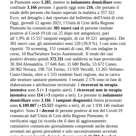
in Piemonte sono
3.285
, mentre in
isolamento domiciliare
sono
confinate
3.166
persone. I guariti oggi sono
216
, che portano il
totale delle persone che hanno superato la malattia a 357.322.
Ecco, nel dettaglio i dati riportato dal bollettino dell'Unità di crisi.
Oggi, giovedì 12 agosto 2021, l’Unità di Crisi della Regione
Piemonte ha comunicato
301
nuovi casi
di persone risultate
positive al Covid-19 (di cui 25 dopo test antigenico), pari
all’1,9% di 15.557 tamponi eseguiti, di cui 10.521 antigenici. Dei
301 nuovi casi, gli asintomatici sono 120 (39,9 %). I casi sono così
ripartiti: 70 screening, 151 contatti di caso, 80 con indagine in
corso; 10 Rsa/Strutture Socio-Assistenziali. Il totale dei casi
positivi diventa quindi
372.311
così suddivisi su base provinciale:
30.304 Alessandria, 17.646 Asti, 11.680 Biella, 53.672 Cuneo,
28.982 Novara, 198.724 Torino, 13.929 Vercelli, 13.265 Verbano-
Cusio-Ossola, oltre a 1.533 residenti fuori regione, ma in carico
alle strutture sanitarie piemontesi. I restanti 2.576 sono in fase di
elaborazione e attribuzione territoriale. I
ricoverati in terapia
intensiva
sono
5
(
+ 1
rispetto aieri). I
ricoverati non in terapia
intensiva
sono
114
(
+3
rispetto a ieri). Le persone in
isolamento
domiciliare
sono
3.166
. I
tamponi diagnostici
finora processati
sono
6.109.007
(
+15.557
rispetto a ieri), di cui 1.939.146 risultati
negativi. Sono
1
i
decessi
di persone positive al test del Covid-19
comunicati dall’Unità di Crisi della Regione Piemonte, 0
verificatisi oggi (si ricorda che il dato di aggiornamento
cumulativo comunicato giornalmente comprende anche decessi
avvenuti nei giorni precedenti e solo successivamente accertati