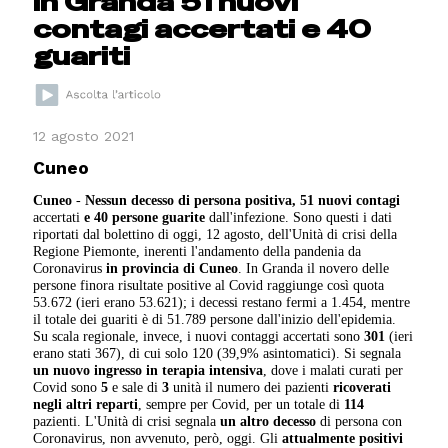
In Granda 51 nuovi
contagi accertati e 40
guariti
12 agosto 2021
Cuneo
Cuneo
-
Nessun decesso di persona positiva, 51 nuovi contagi
accertati
e 40 persone guarite
dall'infezione. Sono questi i dati
riportati dal bolettino di oggi, 12 agosto, dell'Unità di crisi della
Regione Piemonte, inerenti l'andamento della pandenia da
Coronavirus
in provincia di Cuneo
. In Granda il novero delle
persone finora risultate positive al Covid raggiunge così quota
53.672 (ieri erano 53.621); i decessi restano fermi a 1.454, mentre
il totale dei guariti è di 51.789 persone dall'inizio dell'epidemia.
Su scala regionale, invece, i nuovi contaggi accertati sono
301
(ieri
erano stati 367), di cui solo 120 (39,9% asintomatici). Si segnala
un nuovo ingresso in terapia intensiva
, dove i malati curati per
Covid sono
5
e sale di
3
unità il numero dei pazienti
ricoverati
negli altri reparti
, sempre per Covid, per un totale di
114
pazienti. L'Unità di crisi segnala
un altro decesso
di persona con
Coronavirus, non avvenuto, però, oggi. Gli
attualmente positivi