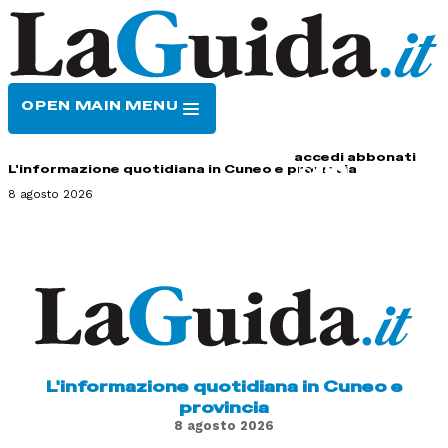
OPEN MAIN MENU
HOME
CONTATTI
accedi
abbonati
L'informazione quotidiana in Cuneo e provincia
8 agosto 2026
L'informazione quotidiana in Cuneo e
provincia
8 agosto 2026