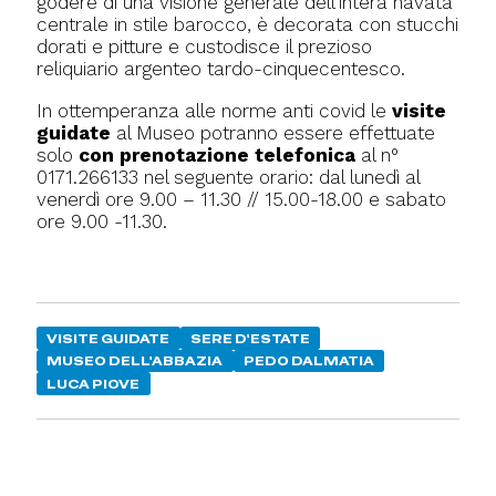
godere di una visione generale dell’intera navata
centrale in stile barocco, è decorata con stucchi
dorati e pitture e custodisce il prezioso
reliquiario argenteo tardo-cinquecentesco.
In ottemperanza alle norme anti covid le
visite
guidate
al Museo potranno essere effettuate
solo
con prenotazione
telefonica
al n°
0171.266133 nel seguente orario: dal lunedì al
venerdì ore 9.00 – 11.30 // 15.00-18.00 e sabato
ore 9.00 -11.30.
VISITE GUIDATE
SERE D'ESTATE
MUSEO DELL'ABBAZIA
PEDO DALMATIA
LUCA PIOVE