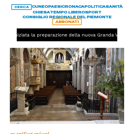
CUNEO
PAESI
CRONACA
POLITICA
SANITÀ
CERCA
CHIESA
TEMPO LIBERO
SPORT
CONSIGLIO REGIONALE DEL PIEMONTE
ABBONATI
olo, iniziata la preparazione della nuova Granda Volley (