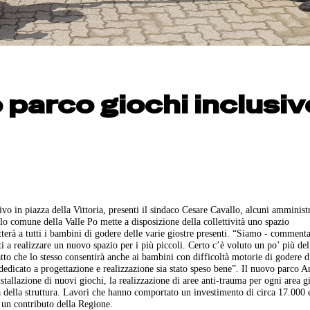
 parco giochi inclusiv
vo in piazza della Vittoria, presenti il sindaco Cesare Cavallo, alcuni amminist
o comune della Valle Po mette a disposizione della collettività uno spazio
terà a tutti i bambini di godere delle varie giostre presenti. “Siamo - comment
ti a realizzare un nuovo spazio per i più piccoli. Certo c’è voluto un po’ più del
fatto che lo stesso consentirà anche ai bambini con difficoltà motorie di godere d
dedicato a progettazione e realizzazione sia stato speso bene”. Il nuovo parco 
installazione di nuovi giochi, la realizzazione di aree anti-trauma per ogni area g
ità della struttura. Lavori che hanno comportato un investimento di circa 17.000 
 un contributo della Regione.