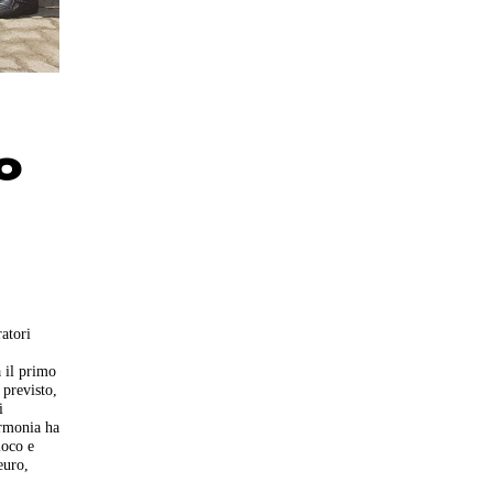
o
ratori
a il primo
 previsto,
i
Armonia ha
ioco e
euro,