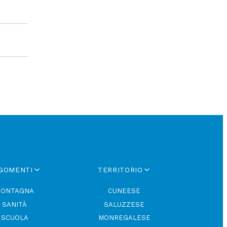
GOMENTI
TERRITORIO
ONTAGNA
CUNEESE
SANITÀ
SALUZZESE
SCUOLA
MONREGALESE