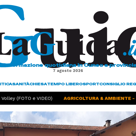
L'informazione quotidiana in Cuneo e provinci
7 agosto 2026
ITICA
SANITÀ
CHIESA
TEMPO LIBERO
SPORT
CONSIGLIO RE
olley (FOTO e VIDEO)
AGRICOLTURA & AMBIENTE -
Si