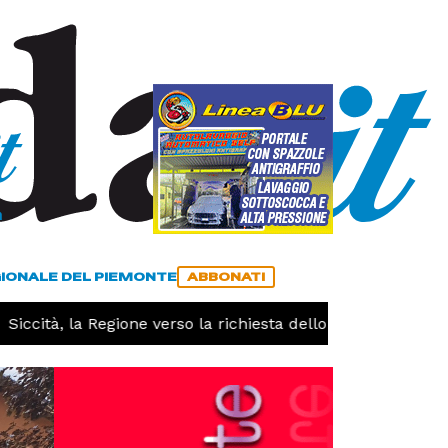
a
ACCEDI
ABBONATI
GIONALE DEL PIEMONTE
ABBONATI
ccità, la Regione verso la richiesta dello stato di calamità