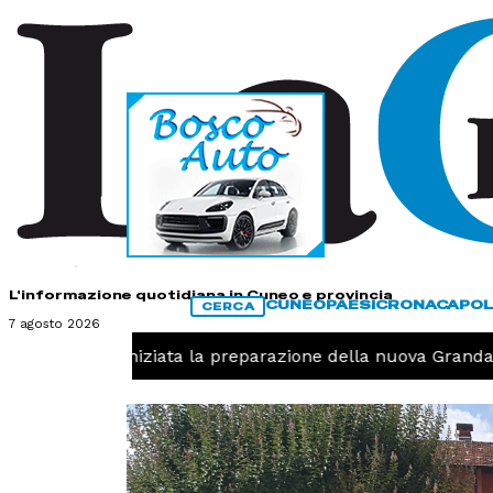
HOME
CONTATTI
L'informazione quotidiana in Cuneo e provincia
CUNEO
PAESI
CRONACA
POL
CERCA
7 agosto 2026
Pallavolo, iniziata la preparazione della nuova Granda V