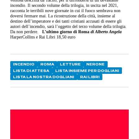
ventosa descritta da Tacito, per il diffondersi di un devastante
incendio. Il secondo volume della trilogia, in uscita nel 2021,
racconta le terribili nove giornate in cui il fuoco sembrava non
doversi fermare mai. La ricostruzione della città, insieme al
destino dell’imperatore e dei tanti cristiani accusati di essere gli
autori dell’incendio, sarà l’oggetto del terzo volume della trilogia.
Da non perdere.
L’ultimo giorno di Roma
di Alberto Angela
HarperCollins e Rai Libri 18,50 euro
INCENDIO
ROMA
LETTURE
NERONE
LISTA DI ATTESA
LISTA INSIEME PER DOGLIANI
LISTA LA NOSTRA DOGLIANI
RAI LIBRI