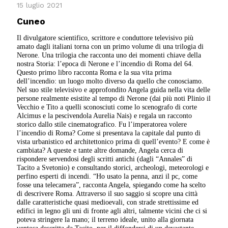
15 luglio 2021
Cuneo
Il divulgatore scientifico, scrittore e conduttore televisivo più
amato dagli italiani torna con un primo volume di una trilogia di
Nerone. Una trilogia che racconta uno dei momenti chiave della
nostra Storia: l’epoca di Nerone e l’incendio di Roma del 64.
Questo primo libro racconta Roma e la sua vita prima
dell’incendio: un luogo molto diverso da quello che conosciamo.
Nel suo stile televisivo e approfondito Angela guida nella vita delle
persone realmente esistite al tempo di Nerone (dai più noti Plinio il
Vecchio e Tito a quelli sconosciuti come lo scenografo di corte
Alcimus e la pescivendola Aurelia Nais) e regala un racconto
storico dallo stile cinematografico. Fu l’imperatorea volere
l’incendio di Roma? Come si presentava la capitale dal punto di
vista urbanistico ed architettonico prima di quell’evento? E come è
cambiata? A queste e tante altre domande, Angela cerca di
rispondere servendosi degli scritti antichi (dagli “Annales” di
Tacito a Svetonio) e consultando storici, archeologi, meteorologi e
perfino esperti di incendi. “Ho usato la penna, anzi il pc, come
fosse una telecamera”, racconta Angela, spiegando come ha scelto
di descrivere Roma. Attraverso il suo saggio si scopre una città
dalle caratteristiche quasi medioevali, con strade strettissime ed
edifici in legno gli uni di fronte agli altri, talmente vicini che ci si
poteva stringere la mano; il terreno ideale, unito alla giornata