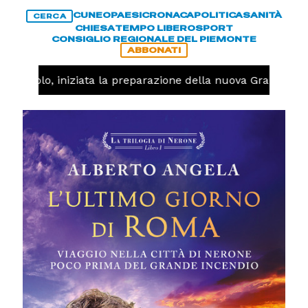
CUNEO
PAESI
CRONACA
POLITICA
SANITÀ
CERCA
CHIESA
TEMPO LIBERO
SPORT
CONSIGLIO REGIONALE DEL PIEMONTE
ABBONATI
allavolo, iniziata la preparazione della nuova Granda Vol