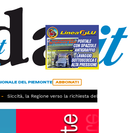
a
ACCEDI
ABBONATI
GIONALE DEL PIEMONTE
ABBONATI
iccità, la Regione verso la richiesta dello stato di calamit