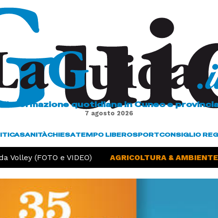
L'informazione quotidiana in Cuneo e provinci
7 agosto 2026
ITICA
SANITÀ
CHIESA
TEMPO LIBERO
SPORT
CONSIGLIO RE
Volley (FOTO e VIDEO)
AGRICOLTURA & AMBIENTE -
S