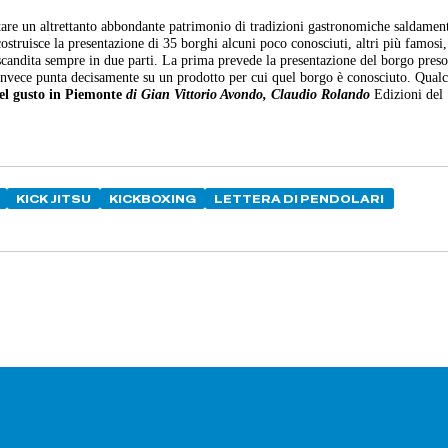
antare un altrettanto abbondante patrimonio di tradizioni gastronomiche saldamen
 costruisce la presentazione di 35 borghi alcuni poco conosciuti, altri più famos
 scandita sempre in due parti. La prima prevede la presentazione del borgo pres
invece punta decisamente su un prodotto per cui quel borgo è conosciuto. Qual
el gusto in Piemonte
di Gian Vittorio Avondo, Claudio Rolando
Edizioni del
KICK JITSU
KICKBOXING
LETTERA DI PENDOLARI