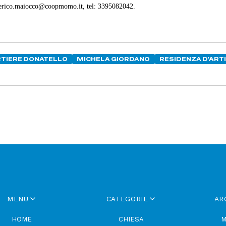
ederico.maiocco@coopmomo.it, tel: 3395082042.
RTIERE DONATELLO
MICHELA GIORDANO
RESIDENZA D'ART
MENU
CATEGORIE
AR
HOME
CHIESA
M