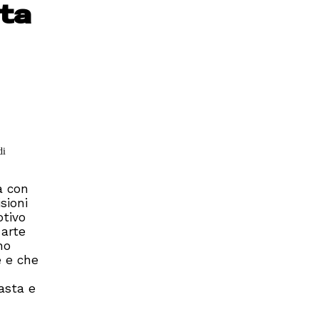
sta
di
ia con
sioni
otivo
 arte
no
e e che
Pasta e