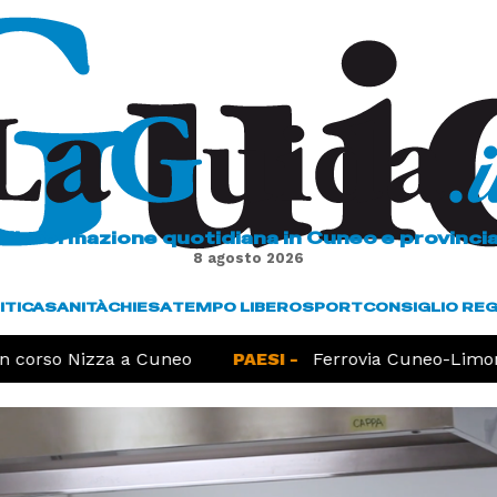
L'informazione quotidiana in Cuneo e provinci
8 agosto 2026
ITICA
SANITÀ
CHIESA
TEMPO LIBERO
SPORT
CONSIGLIO RE
corso Nizza a Cuneo
PAESI -
Ferrovia Cuneo-Limone,