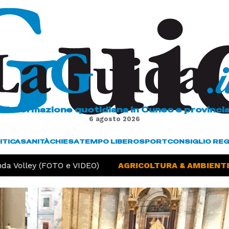
L'informazione quotidiana in Cuneo e provinci
6 agosto 2026
ITICA
SANITÀ
CHIESA
TEMPO LIBERO
SPORT
CONSIGLIO RE
a Volley (FOTO e VIDEO)
AGRICOLTURA & AMBIENTE -