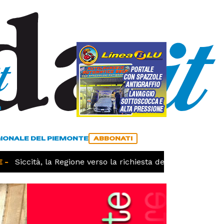
a
ACCEDI
ABBONATI
GIONALE DEL PIEMONTE
ABBONATI
Siccità, la Regione verso la richiesta dello stato di calam