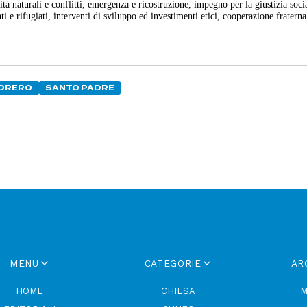
ità naturali e conflitti, emergenza e ricostruzione, impegno per la giustizia soci
i e rifugiati, interventi di sviluppo ed investimenti etici, cooperazione fraterna
ODRERO
SANTO PADRE
MENU
CATEGORIE
AR
HOME
CHIESA
M