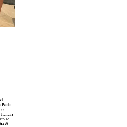
el
a Paolo
, don
 Italiana
ato ad
ità di