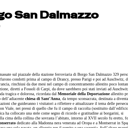
rgo San Dalmazzo
)
ssate sul piazzale della stazione ferroviaria di Borgo San Dalmazzo 329 pers
, furono condotti prima al campo di Drancy, presso Parigi e poi ad Auschwitz, 
 Francia, rinchiusi da due mesi nel campo di concentramento allestito poco lontan
zione, diretti a Fossoli di Carpi, da dove sarebbero poi stati inviati ad Auschwit
da tragica e dolorosa, ricordata dal
Memoriale della Deportazione
allestito pr
o dell’adiacente
chiesa di Sant’Anna
, da tempo sconsacrata, destinata a diventa
zioni che guideranno i visitatori a riflettere e attualizzare il tema delle persecu
on Viale, nei pressi di quello che fu il campo di raccolta (sostituito dall’edifici
ca ha collocato una stele come segno di ricordo e gratitudine ai borgarini, si
la cima della collina che sovrasta l’abitato, intorno al XVII secolo fu eretto, fo
onserrato
dedicato alla Madonna nera venerata ad Oropa e a Montserrat in Spa
tava una sola navata, un alloggio per il romito e una sacrestia. Sull’altare magg