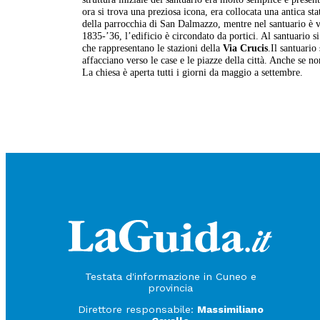
ora si trova una preziosa icona, era collocata una antica 
della parrocchia di San Dalmazzo, mentre nel santuario è ve
1835-’36, l’edificio è circondato da portici. Al santuario s
che rappresentano le stazioni della
Via Crucis
.Il santuario
affacciano verso le case e le piazze della città. Anche se n
La chiesa è aperta tutti i giorni da maggio a settembre.
Testata d'informazione in Cuneo e
provincia
Direttore responsabile:
Massimiliano