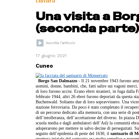
cultura
Una visita a Bo
(seconda parte
17 giugno 2021
Cuneo
Borgo San Dalmazzo
- Il 21 novembre 1943 furono amma
uomini, donne, bambini, che, fatti salire sui vagoni merci
di loro furono uccisi. Erano ebrei stranieri, in fuga dalla
febbraio 1944, altri 26 ebrei furono deportati da questa sta
Buchenwald. Soltanto due di loro sopravvissero. Una vicen
stazione ferroviaria. Da poco è stato completato il recuper
di un percorso dedicato alla memoria, con una serie di posta
dell’intolleranza, dell’accettazione del diverso. In piazza D
scuola media e dagli ambulatori dell’Asl) la comunità ebrai
adoperarono per mettere in salvo decine di perseguitati. Sul
seguito dell’epidemia di peste del 1630, il
santuario di M
struttura iniziale del santuario era molto semplice e presen