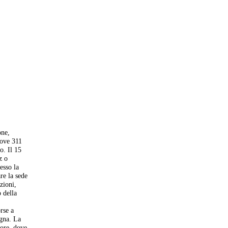
one,
dove 311
o. Il 15
z o
esso la
re la sede
zioni,
o della
rse a
gna. La
iore, dove