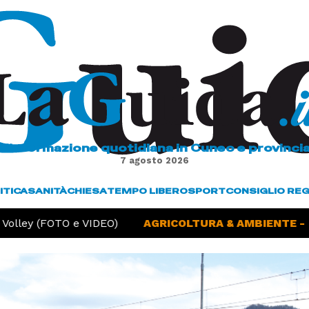
L'informazione quotidiana in Cuneo e provinci
7 agosto 2026
ITICA
SANITÀ
CHIESA
TEMPO LIBERO
SPORT
CONSIGLIO RE
olley (FOTO e VIDEO)
AGRICOLTURA & AMBIENTE -
Si