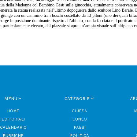
statua della Madonna col Bambino Gesù sulle ginocchia, attualmente conservata 
nerata la statua realizzata nell’ultimo dopoguerra dallo scultore Lino Barale. 
i giunge con un cammino tra i boschi costellato da 13 piloni (uno dei quali bifac
 sorge in posizione dominante rispetto all’abitato, con la facciata e il porticato c
on particolarmente elevato, dal piazzale si apre un’ampia visuale sull’altipiano c
MENU
CATEGORIE
AR
HOME
CHIESA
M
EDITORIALI
CUNEO
CALENDARIO
PAESI
RUBRICHE
POLITICA