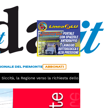
a
ACCEDI
ABBONATI
GIONALE DEL PIEMONTE
ABBONATI
ccità, la Regione verso la richiesta dello stato di calamità