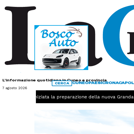
HOME
CONTATTI
L'informazione quotidiana in Cuneo e provincia
CUNEO
PAESI
CRONACA
POL
CERCA
7 agosto 2026
Pallavolo, iniziata la preparazione della nuova Granda V