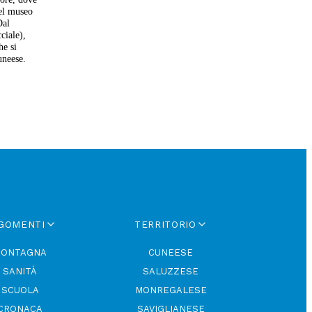
nel museo
Dal
ciale),
he si
uneese.
GOMENTI
TERRITORIO
ONTAGNA
CUNEESE
SANITÀ
SALUZZESE
SCUOLA
MONREGALESE
CRONACA
SAVIGLIANESE