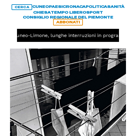
CUNEO
PAESI
CRONACA
POLITICA
SANITÀ
CERCA
CHIESA
TEMPO LIBERO
SPORT
CONSIGLIO REGIONALE DEL PIEMONTE
ABBONATI
ovia Cuneo-Limone, lunghe interruzioni in programma