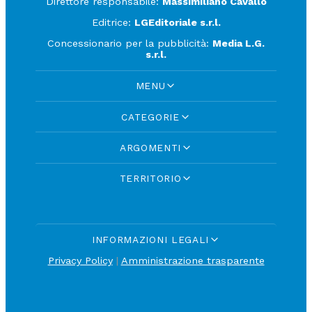
Direttore responsabile:
Massimiliano Cavallo
Editrice:
LGEditoriale s.r.l.
Concessionario per la pubblicità:
Media L.G.
s.r.l.
MENU
CATEGORIE
ARGOMENTI
TERRITORIO
INFORMAZIONI LEGALI
Privacy Policy
|
Amministrazione trasparente