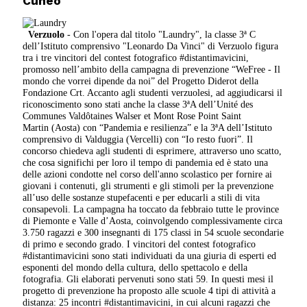
Cuneo
Verzuolo
- Con l'opera dal titolo "Laundry", la classe 3ª C
dell’Istituto comprensivo "Leonardo Da Vinci" di Verzuolo figura
tra i tre vincitori del contest fotografico #distantimavicini,
promosso nell’ambito della campagna di prevenzione “WeFree - Il
mondo che vorrei dipende da noi” del Progetto Diderot della
Fondazione Crt. Accanto agli studenti verzuolesi, ad aggiudicarsi il
riconoscimento sono stati anche la classe 3ªA dell’Unité des
Communes Valdôtaines Walser et Mont Rose Point Saint
Martin (Aosta) con “Pandemia e resilienza” e la 3ªA dell’Istituto
comprensivo di Valduggia (Vercelli) con “Io resto fuori”. Il
concorso chiedeva agli studenti di esprimere, attraverso uno scatto,
che cosa significhi per loro il tempo di pandemia ed è stato una
delle azioni condotte nel corso dell'anno scolastico per fornire ai
giovani i contenuti, gli strumenti e gli stimoli per la prevenzione
all’uso delle sostanze stupefacenti e per educarli a stili di vita
consapevoli. La campagna ha toccato da febbraio tutte le province
di Piemonte e Valle d’Aosta, coinvolgendo complessivamente circa
3.750 ragazzi e 300 insegnanti di 175 classi in 54 scuole secondarie
di primo e secondo grado. I vincitori del contest fotografico
#distantimavicini sono stati individuati da una giuria di esperti ed
esponenti del mondo della cultura, dello spettacolo e della
fotografia. Gli elaborati pervenuti sono stati 59. In questi mesi il
progetto di prevenzione ha proposto alle scuole 4 tipi di attività a
distanza: 25 incontri #distantimavicini, in cui alcuni ragazzi che