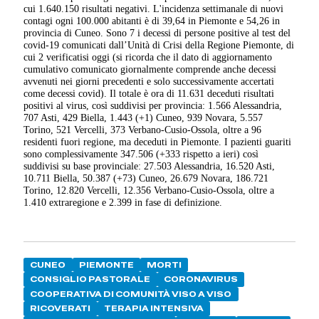
cui 1.640.150 risultati negativi. L'incidenza settimanale di nuovi
contagi ogni 100.000 abitanti è di 39,64 in Piemonte e 54,26 in
provincia di Cuneo. Sono 7 i decessi di persone positive al test del
covid-19 comunicati dall’Unità di Crisi della Regione Piemonte, di
cui 2 verificatisi oggi (si ricorda che il dato di aggiornamento
cumulativo comunicato giornalmente comprende anche decessi
avvenuti nei giorni precedenti e solo successivamente accertati
come decessi covid). Il totale è ora di 11.631 deceduti risultati
positivi al virus, così suddivisi per provincia: 1.566 Alessandria,
707 Asti, 429 Biella, 1.443 (+1) Cuneo, 939 Novara, 5.557
Torino, 521 Vercelli, 373 Verbano-Cusio-Ossola, oltre a 96
residenti fuori regione, ma deceduti in Piemonte. I pazienti guariti
sono complessivamente 347.506 (+333 rispetto a ieri) così
suddivisi su base provinciale: 27.503 Alessandria, 16.520 Asti,
10.711 Biella, 50.387 (+73) Cuneo, 26.679 Novara, 186.721
Torino, 12.820 Vercelli, 12.356 Verbano-Cusio-Ossola, oltre a
1.410 extraregione e 2.399 in fase di definizione.
CUNEO
PIEMONTE
MORTI
CONSIGLIO PASTORALE
CORONAVIRUS
COOPERATIVA DI COMUNITÀ VISO A VISO
RICOVERATI
TERAPIA INTENSIVA