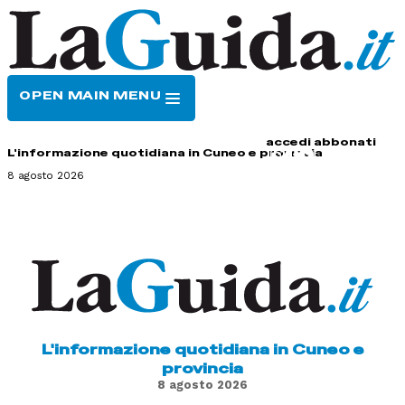
OPEN MAIN MENU
HOME
CONTATTI
accedi
abbonati
L'informazione quotidiana in Cuneo e provincia
8 agosto 2026
L'informazione quotidiana in Cuneo e
provincia
8 agosto 2026