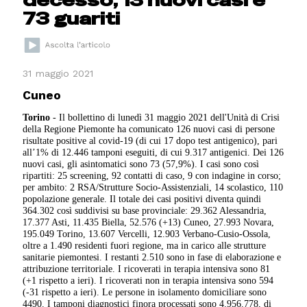
73 guariti
31 maggio 2021
Cuneo
Torino
- Il bollettino di lunedì 31 maggio 2021 dell'Unità di Crisi
della Regione Piemonte ha comunicato 126 nuovi casi di persone
risultate positive al covid-19 (di cui 17 dopo test antigenico), pari
all’1% di 12.446 tamponi eseguiti, di cui 9.317 antigenici. Dei 126
nuovi casi, gli asintomatici sono 73 (57,9%). I casi sono così
ripartiti: 25 screening, 92 contatti di caso, 9 con indagine in corso;
per ambito: 2 RSA/Strutture Socio-Assistenziali, 14 scolastico, 110
popolazione generale. Il totale dei casi positivi diventa quindi
364.302 così suddivisi su base provinciale: 29.362 Alessandria,
17.377 Asti, 11.435 Biella, 52.576 (+13) Cuneo, 27.993 Novara,
195.049 Torino, 13.607 Vercelli, 12.903 Verbano-Cusio-Ossola,
oltre a 1.490 residenti fuori regione, ma in carico alle strutture
sanitarie piemontesi. I restanti 2.510 sono in fase di elaborazione e
attribuzione territoriale. I ricoverati in terapia intensiva sono 81
(+1 rispetto a ieri). I ricoverati non in terapia intensiva sono 594
(-31 rispetto a ieri). Le persone in isolamento domiciliare sono
4490. I tamponi diagnostici finora processati sono 4.956.778, di