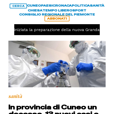
CUNEO
PAESI
CRONACA
POLITICA
SANITÀ
CERCA
CHIESA
TEMPO LIBERO
SPORT
CONSIGLIO REGIONALE DEL PIEMONTE
ABBONATI
avolo, iniziata la preparazione della nuova Granda Volley
sanità
In provincia di Cuneo un
decesso, 13 nuovi casi e