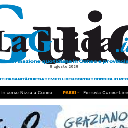
L'informazione quotidiana in Cuneo e provinci
8 agosto 2026
ITICA
SANITÀ
CHIESA
TEMPO LIBERO
SPORT
CONSIGLIO RE
n corso Nizza a Cuneo
PAESI -
Ferrovia Cuneo-Limone