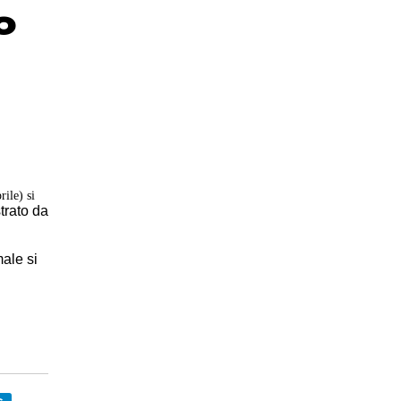
o
rile) si
trato da
e
male si