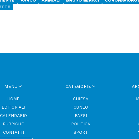
IENTE
PARCO
ANIMALI
BRUNO GERACI
CORONAVIURU
ETTE
MENU
CATEGORIE
AR
HOME
CHIESA
M
EDITORIALI
CUNEO
CALENDARIO
PAESI
RUBRICHE
POLITICA
CONTATTI
SPORT