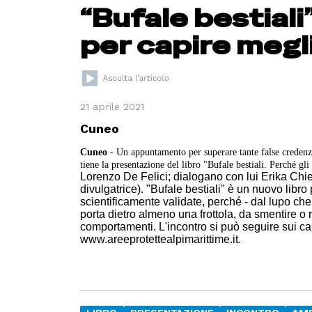
“Bufale bestiali
per capire megli
21 aprile 2021
Cuneo
Cuneo
- Un appuntamento per superare tante false credenze
tiene la presentazione del libro "Bufale bestiali. Perché g
Lorenzo De Felici; dialogano con lui Erika Chie
divulgatrice). "Bufale bestiali" è un nuovo libro 
scientificamente validate, perché - dal lupo che
porta dietro almeno una frottola, da smentire o
comportamenti. L'incontro si può seguire sui can
www.areeprotettealpimarittime.it.