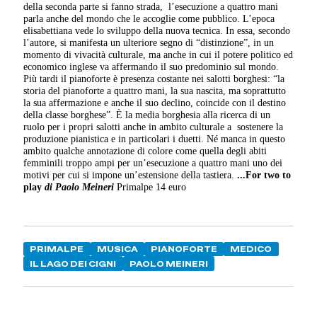
della seconda parte si fanno strada, l’esecuzione a quattro mani
parla anche del mondo che le accoglie come pubblico. L’epoca
elisabettiana vede lo sviluppo della nuova tecnica. In essa, secondo
l’autore, si manifesta un ulteriore segno di “distinzione”, in un
momento di vivacità culturale, ma anche in cui il potere politico ed
economico inglese va affermando il suo predominio sul mondo.
Più tardi il pianoforte è presenza costante nei salotti borghesi: “la
storia del pianoforte a quattro mani, la sua nascita, ma soprattutto
la sua affermazione e anche il suo declino, coincide con il destino
della classe borghese”. È la media borghesia alla ricerca di un
ruolo per i propri salotti anche in ambito culturale a sostenere la
produzione pianistica e in particolari i duetti. Né manca in questo
ambito qualche annotazione di colore come quella degli abiti
femminili troppo ampi per un’esecuzione a quattro mani uno dei
motivi per cui si impone un’estensione della tastiera.
...For two to
play
di
Paolo Meineri
Primalpe 14 euro
PRIMALPE
MUSICA
PIANOFORTE
MEDICO
IL LAGO DEI CIGNI
PAOLO MEINERI