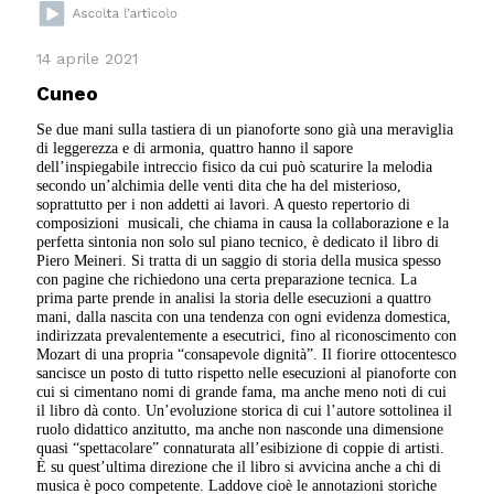
14 aprile 2021
Cuneo
Se due mani sulla tastiera di un pianoforte sono già una meraviglia
di leggerezza e di armonia, quattro hanno il sapore
dell’inspiegabile intreccio fisico da cui può scaturire la melodia
secondo un’alchimia delle venti dita che ha del misterioso,
soprattutto per i non addetti ai lavori. A questo repertorio di
composizioni musicali, che chiama in causa la collaborazione e la
perfetta sintonia non solo sul piano tecnico, è dedicato il libro di
Piero Meineri. Si tratta di un saggio di storia della musica spesso
con pagine che richiedono una certa preparazione tecnica. La
prima parte prende in analisi la storia delle esecuzioni a quattro
mani, dalla nascita con una tendenza con ogni evidenza domestica,
indirizzata prevalentemente a esecutrici, fino al riconoscimento con
Mozart di una propria “consapevole dignità”. Il fiorire ottocentesco
sancisce un posto di tutto rispetto nelle esecuzioni al pianoforte con
cui si cimentano nomi di grande fama, ma anche meno noti di cui
il libro dà conto. Un’evoluzione storica di cui l’autore sottolinea il
ruolo didattico anzitutto, ma anche non nasconde una dimensione
quasi “spettacolare” connaturata all’esibizione di coppie di artisti.
È su quest’ultima direzione che il libro si avvicina anche a chi di
musica è poco competente. Laddove cioè le annotazioni storiche