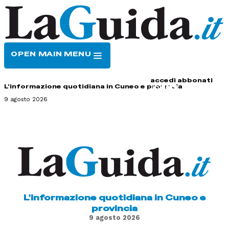
OPEN MAIN MENU
HOME
CONTATTI
accedi
abbonati
L'informazione quotidiana in Cuneo e provincia
9 agosto 2026
L'informazione quotidiana in Cuneo e
provincia
9 agosto 2026