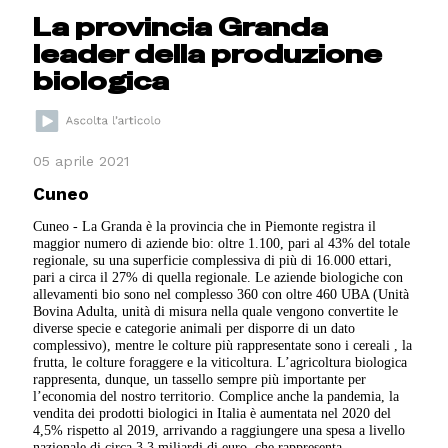
La provincia Granda
leader della produzione
biologica
05 aprile 2021
Cuneo
Cuneo - La Granda è la provincia che in Piemonte registra il
maggior numero di aziende bio: oltre 1.100, pari al 43% del totale
regionale, su una superficie complessiva di più di 16.000 ettari,
pari a circa il 27% di quella regionale. Le aziende biologiche con
allevamenti bio sono nel complesso 360 con oltre 460 UBA (Unità
Bovina Adulta, unità di misura nella quale vengono convertite le
diverse specie e categorie animali per disporre di un dato
complessivo), mentre le colture più rappresentate sono i cereali , la
frutta, le colture foraggere e la viticoltura. L’agricoltura biologica
rappresenta, dunque, un tassello sempre più importante per
l’economia del nostro territorio. Complice anche la pandemia, la
vendita dei prodotti biologici in Italia è aumentata nel 2020 del
4,5% rispetto al 2019, arrivando a raggiungere una spesa a livello
nazionale di circa 3,3 miliardi di euro, che rappresenta