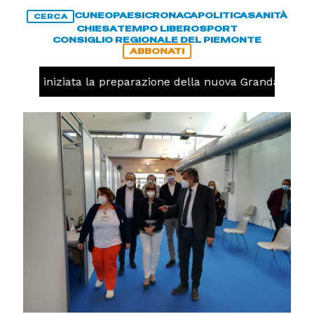
CUNEO
PAESI
CRONACA
POLITICA
SANITÀ
CERCA
CHIESA
TEMPO LIBERO
SPORT
CONSIGLIO REGIONALE DEL PIEMONTE
ABBONATI
lavolo, iniziata la preparazione della nuova Granda Volley