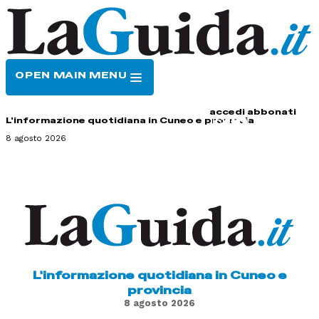
OPEN MAIN MENU
HOME
CONTATTI
accedi
abbonati
L'informazione quotidiana in Cuneo e provincia
8 agosto 2026
L'informazione quotidiana in Cuneo e
provincia
8 agosto 2026