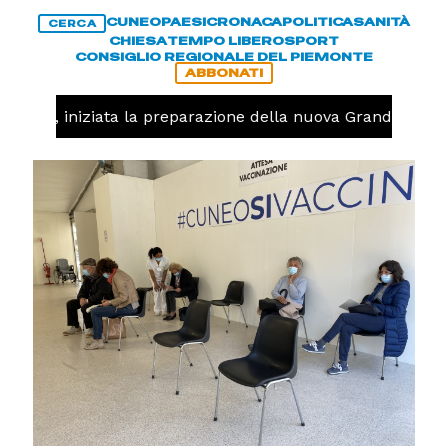
CUNEO
PAESI
CRONACA
POLITICA
SANITÀ
CERCA
CHIESA
TEMPO LIBERO
SPORT
CONSIGLIO REGIONALE DEL PIEMONTE
ABBONATI
lavolo, iniziata la preparazione della nuova Granda Volle