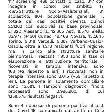
117 screening, 468 contatti di caso, 317 con
indagine in corso; per ambito: 17
RSA/Strutture Socio-Assistenziali, 81
scolastico, 804 popolazione generale. Il
totale dei casi positivi diventa quindi
251.162 così suddivisi su base provinciale:
21.822 Alessandria, 12.805 Asti, 8.576 Biella,
33.977 (+130) Cuneo, 19.466 Novara, 132.645
Torino, 9.318 Vercelli, 9.387 Verbano-Cusio-
Ossola, oltre a 1.213 residenti fuori regione,
ma in carico alle strutture sanitarie
piemontesi. I restanti 1.953 sono in fase di
elaborazione e attribuzione territoriale. I
ricoverati in terapia intensiva sono
168 (+2 rispetto a ieri). I ricoverati non in
terapia intensiva sono 2.015 (+59 rispetto a
ieri). Le persone in isolamento domiciliare
sono 13.881. I tamponi diagnostici finora
processati sono 2.998.960, di cui
1.158.578 risultati negativi.
Sono 4 i decessi di persone positive al test
del Covid-19 comunicati dall’Unità di Crisi