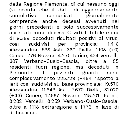
della Regione Piemonte, di cui nessuno oggi
(si ricorda che il dato di aggiornamento
cumulativo comunicato giornalmente
comprende anche decessi avvenuti nei
giorni precedenti e solo successivamente
accertati come decessi Covid). Il totale è ora
di 9.369 deceduti risultati positivi al virus,
così suddivisi per provincia: 1.416
Alessandria, 598 Asti, 380 Biella, 1.108 (+0)
Cuneo, 776 Novara, 4.275 Torino, 424 Vercelli,
307 Verbano-Cusio-Ossola, oltre a 85
residenti fuori regione, ma deceduti in
Piemonte. I pazienti guariti sono
complessivamente 225.729 (+464 rispetto a
ieri) così suddivisi su base provinciale: 19.570
Alessandria, 11.649 Asti, 7.670 Biella, 31.020
(+43) Cuneo, 17.687 Novara, 118.701 Torino,
8.282 Vercelli, 8.259 Verbano-Cusio-Ossola,
oltre a 1.118 extraregione e 1.773 in fase di
definizione.