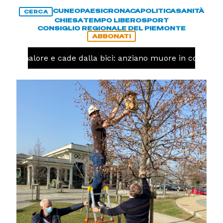
CUNEO
PAESI
CRONACA
POLITICA
SANITÀ
CERCA
CHIESA
TEMPO LIBERO
SPORT
CONSIGLIO REGIONALE DEL PIEMONTE
ABBONATI
 un malore e cade dalla bici: anziano muore in corso Niz