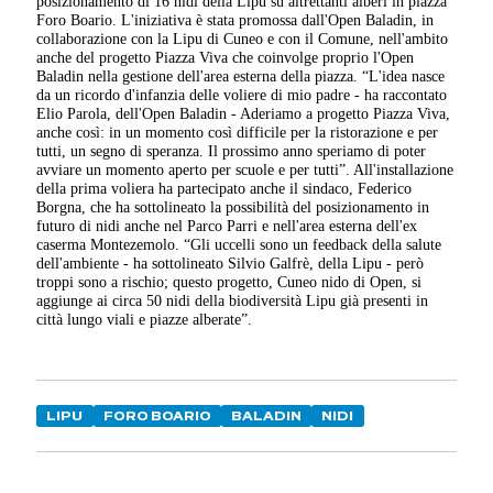
posizionamento di 16 nidi della Lipu su altrettanti alberi in piazza
Foro Boario. L'iniziativa è stata promossa dall'Open Baladin, in
collaborazione con la Lipu di Cuneo e con il Comune, nell'ambito
anche del progetto Piazza Viva che coinvolge proprio l'Open
Baladin nella gestione dell'area esterna della piazza. “L'idea nasce
da un ricordo d'infanzia delle voliere di mio padre - ha raccontato
Elio Parola, dell'Open Baladin - Aderiamo a progetto Piazza Viva,
anche così: in un momento così difficile per la ristorazione e per
tutti, un segno di speranza. Il prossimo anno speriamo di poter
avviare un momento aperto per scuole e per tutti”. All'installazione
della prima voliera ha partecipato anche il sindaco, Federico
Borgna, che ha sottolineato la possibilità del posizionamento in
futuro di nidi anche nel Parco Parri e nell'area esterna dell'ex
caserma Montezemolo. “Gli uccelli sono un feedback della salute
dell'ambiente - ha sottolineato Silvio Galfrè, della Lipu - però
troppi sono a rischio; questo progetto, Cuneo nido di Open, si
aggiunge ai circa 50 nidi della biodiversità Lipu già presenti in
città lungo viali e piazze alberate”.
LIPU
FORO BOARIO
BALADIN
NIDI