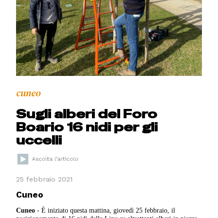
cuneo
Sugli alberi del Foro
Boario 16 nidi per gli
uccelli
25 febbraio 2021
Cuneo
Cuneo
- È iniziato questa mattina, giovedì 25 febbraio, il