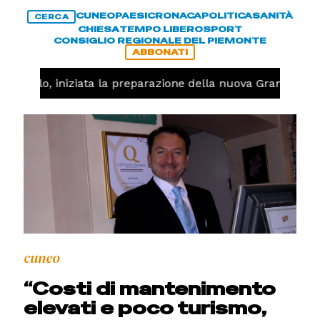
CUNEO
PAESI
CRONACA
POLITICA
SANITÀ
CERCA
CHIESA
TEMPO LIBERO
SPORT
CONSIGLIO REGIONALE DEL PIEMONTE
ABBONATI
allavolo, iniziata la preparazione della nuova Granda Voll
cuneo
“Costi di mantenimento
elevati e poco turismo,