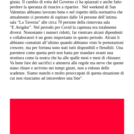
giusta. Il cambio di rotta del Governo ci ha spiazzati e anche fatto
perdere la speranza di riuscire a ripartire.
Nel weekend di San
Valentino abbiamo lavorato bene e nel rispetto della normativa che
attualmente ci permette di ospitare dalle 14 persone dell’intima
sala “La Taverna” alle circa 70 persone della rinnovata sala
“E.Avigdor”. Nel periodo pre Covid la capienza era totalmente
diversi. Nonostante i numeri ridotti, far rientrare alcuni dipendenti
e collaboratori è un gesto importante in questo periodo. Alcuni li
abbiamo contattati all’ultimo quando abbiamo visto le prenotazioni
crescere, ma per fortuna sono stati tutti disponibili e flessibili. Una
parentesi come questa però non basta per mandare avanti una
struttura come la nostra che ha alle spalle mesi e mesi di chiusure.
Va bene fare dei sacrifici e attenersi alle regole ma serve che queste
siano chiare e arrivino nei tempi giusti, non a ridosso delle
scadenze. Siamo stanchi e molto preoccupati di questa situazione di
cui non riusciamo ad intravedere una fine”.