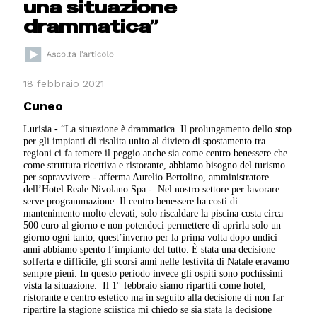
una situazione
drammatica”
18 febbraio 2021
Cuneo
Lurisia - “La situazione è drammatica. Il prolungamento dello stop
per gli impianti di risalita unito al divieto di spostamento tra
regioni ci fa temere il peggio anche sia come centro benessere che
come struttura ricettiva e ristorante, abbiamo bisogno del turismo
per sopravvivere - afferma Aurelio Bertolino, amministratore
dell’Hotel Reale Nivolano Spa -. Nel nostro settore per lavorare
serve programmazione. Il centro benessere ha costi di
mantenimento molto elevati, solo riscaldare la piscina costa circa
500 euro al giorno e non potendoci permettere di aprirla solo un
giorno ogni tanto, quest’inverno per la prima volta dopo undici
anni abbiamo spento l’impianto del tutto. È stata una decisione
sofferta e difficile, gli scorsi anni nelle festività di Natale eravamo
sempre pieni. In questo periodo invece gli ospiti sono pochissimi
vista la situazione.
Il 1° febbraio siamo ripartiti come hotel,
ristorante e centro estetico ma in seguito alla decisione di non far
ripartire la stagione sciistica mi chiedo se sia stata la decisione