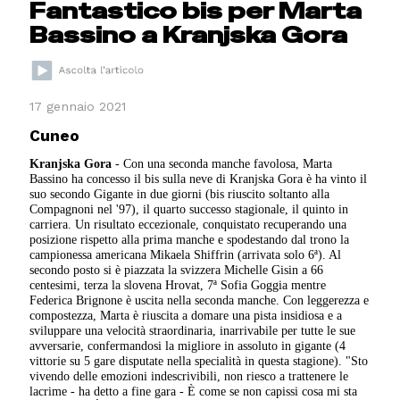
Fantastico bis per Marta
Bassino a Kranjska Gora
17 gennaio 2021
Cuneo
Kranjska Gora
- Con una seconda manche favolosa, Marta
Bassino ha concesso il bis sulla neve di Kranjska Gora è ha vinto il
suo secondo Gigante in due giorni (bis riuscito soltanto alla
Compagnoni nel '97), il quarto successo stagionale, il quinto in
carriera. Un risultato eccezionale, conquistato recuperando una
posizione rispetto alla prima manche e spodestando dal trono la
campionessa americana Mikaela Shiffrin (arrivata solo 6ª). Al
secondo posto si è piazzata la svizzera Michelle Gisin a 66
centesimi, terza la slovena Hrovat, 7ª Sofia Goggia mentre
Federica Brignone è uscita nella seconda manche. Con leggerezza e
compostezza, Marta è riuscita a domare una pista insidiosa e a
sviluppare una velocità straordinaria, inarrivabile per tutte le sue
avversarie, confermandosi la migliore in assoluto in gigante (4
vittorie su 5 gare disputate nella specialità in questa stagione). "Sto
vivendo delle emozioni indescrivibili, non riesco a trattenere le
lacrime - ha detto a fine gara - È come se non capissi cosa mi sta