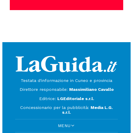
Testata d'informazione in Cuneo e provincia
Direttore responsabile:
Massimiliano Cavallo
Editrice:
LGEditoriale s.r.l.
Concessionario per la pubblicità:
Media L.G.
s.r.l.
MENU