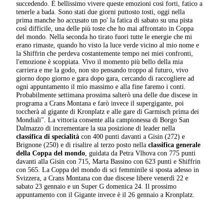
succedendo. È bellissimo vivere queste emozioni cosi forti, fatico a
tenerle a bada. Sono stati due giorni puttosto tosti, oggi nella
prima manche ho accusato un po' la fatica di sabato su una pista
così difficile, una delle più toste che ho mai affrontato in Coppa
del mondo. Nella seconda ho tirato fuori tutte le energie che mi
erano rimaste, quando ho visto la luce verde vicino al mio nome e
la Shiffrin che perdeva costantemente tempo nei miei confronti,
l'emozione è scoppiata. Vivo il momento più bello della mia
carriera e me la godo, non sto pensando troppo al futuro, vivo
giorno dopo giorno e gara dopo gara, cercando di raccogliere ad
ogni appuntamento il mio massimo e alla fine faremo i conti.
Probabilmente settimana prossima salterò una delle due discese in
programa a Crans Montana e farò invece il supergigante, poi
toccherà al gigante di Kronplatz e alle gare di Garmisch prima dei
Mondiali". La vittoria consente alla campionessa di Borgo San
Dalmazzo di incrementare la sua posizione di leader nella
classifica di specialità
con 400 punti davanti a Gisin (272) e
Brignone (250) e di risalire al terzo posto nella
classifica generale
della Coppa del mondo
, guidata da Petra Vlhova con 775 punti
davanti alla Gisin con 715, Marta Bassino con 623 punti e Shiffrin
con 565. La Coppa del mondo di sci femminile si sposta adesso in
Svizzera, a Crans Montana con due discese libere venerdì 22 e
sabato 23 gennaio e un Super G domenica 24. Il prossimo
appuntamento con il Gigante invece è il 26 gennaio a Kronplatz.