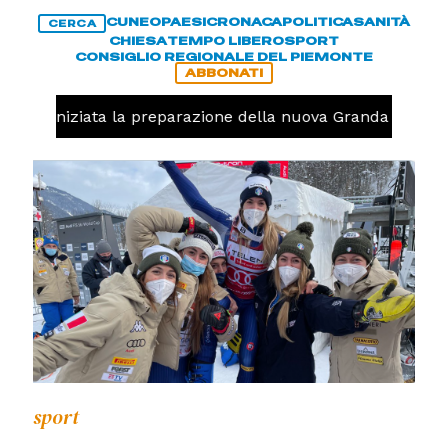
CUNEO
PAESI
CRONACA
POLITICA
SANITÀ
CERCA
CHIESA
TEMPO LIBERO
SPORT
CONSIGLIO REGIONALE DEL PIEMONTE
ABBONATI
avolo, iniziata la preparazione della nuova Granda Volley 
sport