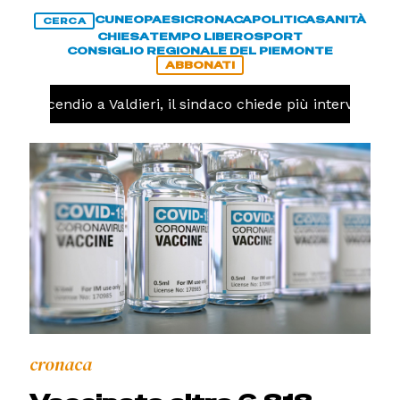
CUNEO
PAESI
CRONACA
POLITICA
SANITÀ
CERCA
CHIESA
TEMPO LIBERO
SPORT
CONSIGLIO REGIONALE DEL PIEMONTE
ABBONATI
A -
Incendio a Valdieri, il sindaco chiede più interventi del
cronaca