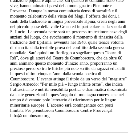
tradizione popolare alpina che, sin quando le comunità sono state
vive, hanno animato i paesi della montagna tra Piemonte e
Provenza. Dunque la messa comunitaria densa di sacralità e il
momento celebrativo della visita dei Magi, l’offerta dei doni, i
canti della tradizione in lingua provenzale alpina, creati negli anni
nel piccolo paese della valle Grana ed in particolare nella scuola di
S. Lucio. La seconda parte sarà un percorso tra testimonianze degli
anziani del luogo, che evocheranno il momento di rinascita della
tradizione dell’Epifania, avvenuta nel 1948, quale tenace volontà
di rinascita dalla terribile prova del conflitto della seconda guerra
mondiale. Sarà quindi un florilegio a sugellare questo “Journ di
Réi”, dove gli attori del Teatre de Coumboscuro, che da oltre 60
anni animano questo momento d’inizio anno, proporranno un
prezioso percorso tra le liriche più note scritte da ragazzi ed adulti
in questi ultimi cinquant’anni dalla scuola poetica di
Coumboscuro. L’evento attinge il titolo da un verso del “magistre”
Sergio Arneodo: “Per milo pià – lungo infinte orme”, che indica
l’affascinante e nutrita sensibilità poetica e drammatica disseminata
da tante generazioni in quest’angolo di montagna cuneese che nel
tempo è diventato polo letterario di riferimento per le lingue
minoritarie europee. L’accesso sarà contingentato con posti
limitati. Per prenotazioni Coumboscuro Centre Prouvençal
info@coumbosuro.org.