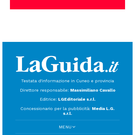
Testata d'informazione in Cuneo e provincia
Direttore responsabile:
Massimiliano Cavallo
Editrice:
LGEditoriale s.r.l.
Concessionario per la pubblicità:
Media L.G.
s.r.l.
MENU