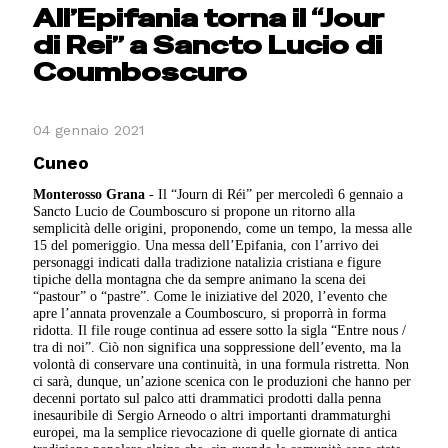
All’Epifania torna il “Jour
di Rei” a Sancto Lucio di
Coumboscuro
04 gennaio 2021
Cuneo
Monterosso Grana
- Il “Journ di Réi” per mercoledì 6 gennaio a
Sancto Lucio de Coumboscuro si propone un ritorno alla
semplicità delle origini, proponendo, come un tempo, la messa alle
15 del pomeriggio. Una messa dell’Epifania, con l’arrivo dei
personaggi indicati dalla tradizione natalizia cristiana e figure
tipiche della montagna che da sempre animano la scena dei
“pastour” o “pastre”. Come le iniziative del 2020, l’evento che
apre l’annata provenzale a Coumboscuro, si proporrà in forma
ridotta. Il file rouge continua ad essere sotto la sigla “Entre nous /
tra di noi”. Ciò non significa una soppressione dell’evento, ma la
volontà di conservare una continuità, in una formula ristretta. Non
ci sarà, dunque, un’azione scenica con le produzioni che hanno per
decenni portato sul palco atti drammatici prodotti dalla penna
inesauribile di Sergio Arneodo o altri importanti drammaturghi
europei, ma la semplice rievocazione di quelle giornate di antica